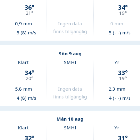
36
°
34
°
21
°
19
°
0,9
mm
Ingen data
0
mm
finns tillgänglig
5 (8) m/s
5 (- -) m/s
Sön 9 aug
Klart
SMHI
Yr
34
°
33
°
20
°
19
°
5,8
mm
Ingen data
2,3
mm
finns tillgänglig
4 (8) m/s
4 (- -) m/s
Mån 10 aug
Klart
SMHI
Yr
32
°
31
°