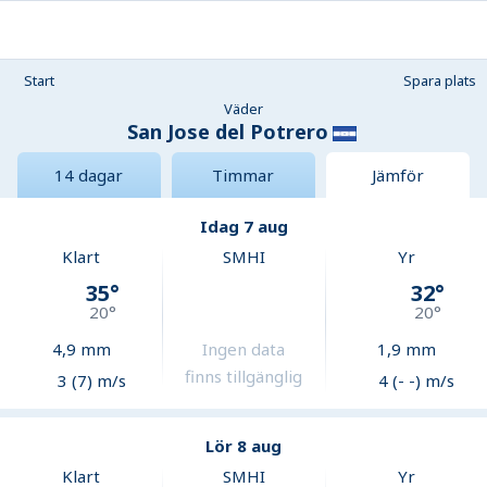
Start
Spara plats
Väder
San Jose del Potrero
14 dagar
Timmar
Jämför
Idag 7 aug
Klart
SMHI
Yr
35
°
32
°
20
°
20
°
4,9
mm
Ingen data
1,9
mm
finns tillgänglig
3 (7) m/s
4 (- -) m/s
Lör 8 aug
Klart
SMHI
Yr