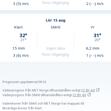
finns tillgänglig
3 (5) m/s
2 (- -) m/s
Lör 15 aug
Klart
SMHI
Yr
32
°
31
°
21
°
20
°
15
mm
Ingen data
6,2
mm
finns tillgänglig
3 (6) m/s
1 (- -) m/s
Prognosen uppdaterad
09:16
Väderprognos från MET Norge tillhandahållen
enligt
CC BY 4.0
Väderprognos från SMHI tillhandahållen
enligt
CC BY 4.0
Väderikoner från SMHI och MET Norge har mappats till
likvärdiga ikoner från Klart.