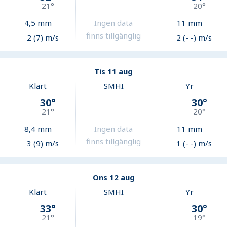
21
°
20
°
4,5
mm
Ingen data
11
mm
finns tillgänglig
2 (7) m/s
2 (- -) m/s
Tis 11 aug
Klart
SMHI
Yr
30
°
30
°
21
°
20
°
8,4
mm
Ingen data
11
mm
finns tillgänglig
3 (9) m/s
1 (- -) m/s
Ons 12 aug
Klart
SMHI
Yr
33
°
30
°
21
°
19
°