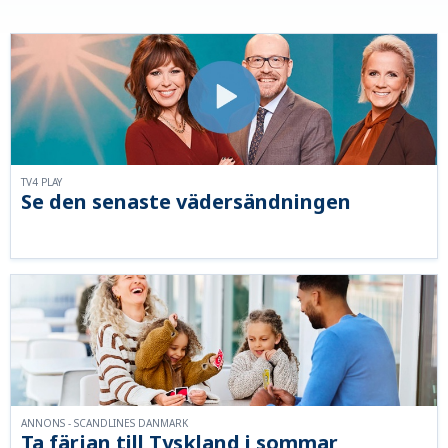
TV4 PLAY
Se den senaste vädersändningen
ANNONS - SCANDLINES DANMARK
Ta färjan till Tyskland i sommar