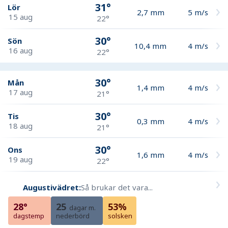
31°
Lör
2,7
mm
5
m/s
15 aug
22°
30°
Sön
10,4
mm
4
m/s
16 aug
22°
30°
Mån
1,4
mm
4
m/s
17 aug
21°
30°
Tis
0,3
mm
4
m/s
18 aug
21°
30°
Ons
1,6
mm
4
m/s
19 aug
22°
Augustivädret:
Så brukar det vara...
28°
25
53%
dagar m.
dagstemp
nederbörd
solsken