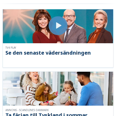
TV4 PLAY
Se den senaste vädersändningen
ANNONS - SCANDLINES DANMARK
Ta färjan till Tyskland i sommar