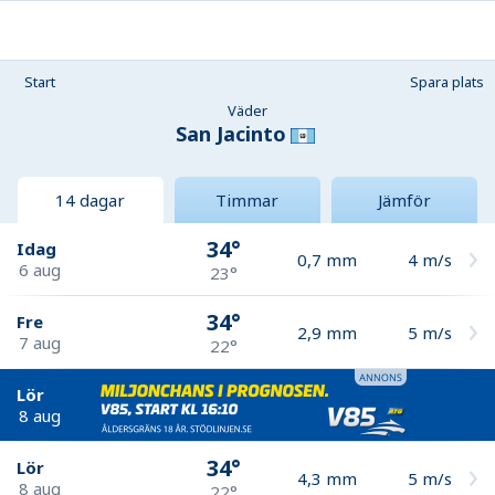
Start
Spara plats
Väder
San Jacinto
14 dagar
Timmar
Jämför
34°
Idag
0,7
mm
4
m/s
6 aug
23°
34°
Fre
2,9
mm
5
m/s
7 aug
22°
Lör
8 aug
34°
Lör
4,3
mm
5
m/s
8 aug
22°