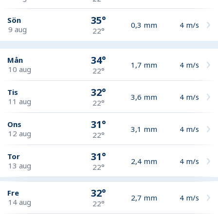
35°
Sön
0,3
mm
4
m/s
9 aug
22°
34°
Mån
1,7
mm
4
m/s
10 aug
22°
32°
Tis
3,6
mm
4
m/s
11 aug
22°
31°
Ons
3,1
mm
4
m/s
12 aug
22°
31°
Tor
2,4
mm
4
m/s
13 aug
22°
32°
Fre
2,7
mm
4
m/s
14 aug
22°