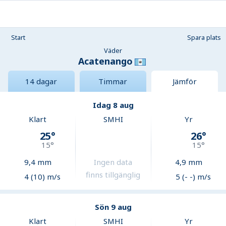
Start
Spara plats
Väder
Acatenango
14 dagar
Timmar
Jämför
Idag 8 aug
Klart
SMHI
Yr
25
°
26
°
15
°
15
°
9,4
mm
Ingen data
4,9
mm
finns tillgänglig
4 (10) m/s
5 (- -) m/s
Sön 9 aug
Klart
SMHI
Yr