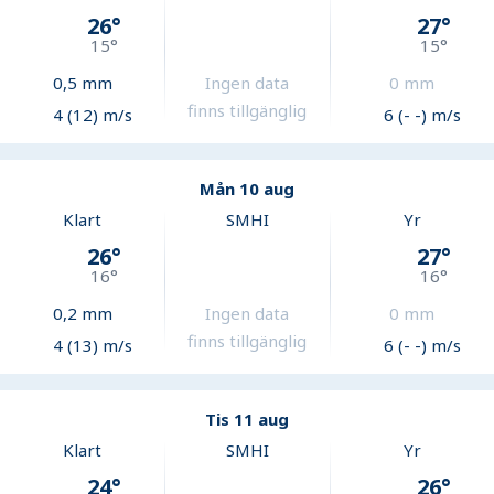
26
°
27
°
15
°
15
°
0,5
mm
Ingen data
0
mm
finns tillgänglig
4 (12) m/s
6 (- -) m/s
Mån 10 aug
Klart
SMHI
Yr
26
°
27
°
16
°
16
°
0,2
mm
Ingen data
0
mm
finns tillgänglig
4 (13) m/s
6 (- -) m/s
Tis 11 aug
Klart
SMHI
Yr
24
°
26
°