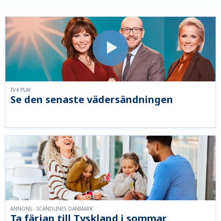
TV4 PLAY
Se den senaste vädersändningen
ANNONS - SCANDLINES DANMARK
Ta färjan till Tyskland i sommar