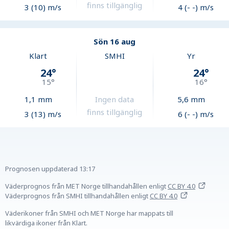
finns tillgänglig
3 (10) m/s
4 (- -) m/s
Sön 16 aug
Klart
SMHI
Yr
24
°
24
°
15
°
16
°
1,1
mm
Ingen data
5,6
mm
finns tillgänglig
3 (13) m/s
6 (- -) m/s
Prognosen uppdaterad
13:17
Väderprognos från MET Norge tillhandahållen
enligt
CC BY 4.0
Väderprognos från SMHI tillhandahållen
enligt
CC BY 4.0
Väderikoner från SMHI och MET Norge har mappats till
likvärdiga ikoner från Klart.