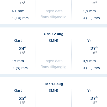
15
°
15
°
4,1
mm
Ingen data
1,9
mm
finns tillgänglig
3 (10) m/s
4 (- -) m/s
Ons 12 aug
Klart
SMHI
Yr
24
°
27
°
15
°
16
°
15
mm
Ingen data
4,5
mm
finns tillgänglig
3 (9) m/s
3 (- -) m/s
Tor 13 aug
Klart
SMHI
Yr
25
°
27
°
15
°
15
°