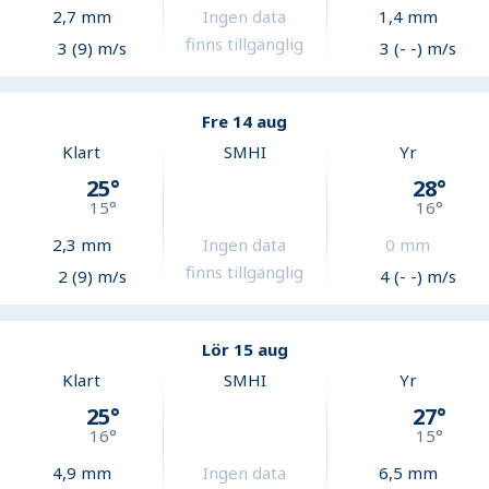
2,7
mm
Ingen data
1,4
mm
finns tillgänglig
3 (9) m/s
3 (- -) m/s
Fre 14 aug
Klart
SMHI
Yr
25
°
28
°
15
°
16
°
2,3
mm
Ingen data
0
mm
finns tillgänglig
2 (9) m/s
4 (- -) m/s
Lör 15 aug
Klart
SMHI
Yr
25
°
27
°
16
°
15
°
4,9
mm
Ingen data
6,5
mm