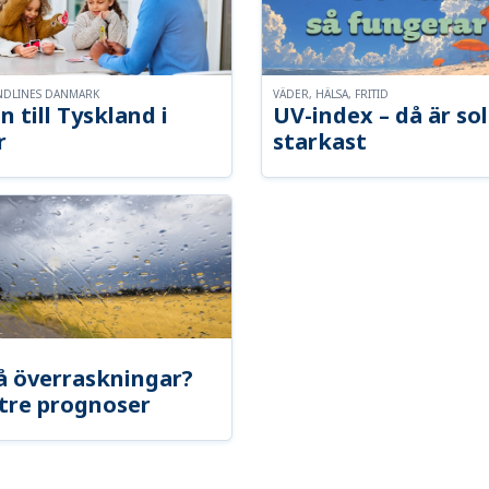
NDLINES DANMARK
VÄDER, HÄLSA, FRITID
n till Tyskland i
UV-index – då är so
r
starkast
å överraskningar?
tre prognoser