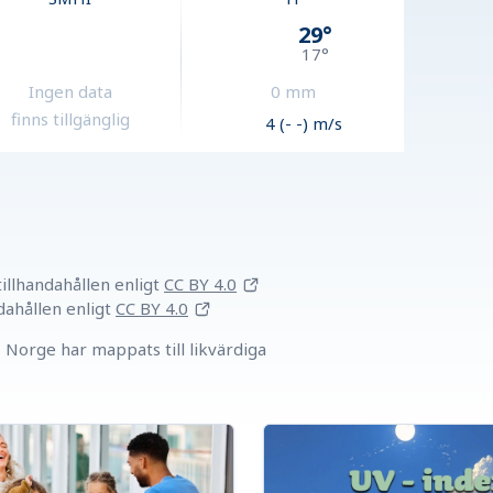
29
°
17
°
Ingen data
0
mm
finns tillgänglig
4 (- -) m/s
llhandahållen
enligt
CC BY 4.0
dahållen
enligt
CC BY 4.0
Norge har mappats till likvärdiga