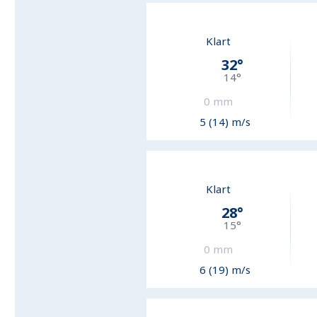
Klart
32
°
14
°
0
mm
5 (14) m/s
Klart
28
°
15
°
0
mm
6 (19) m/s