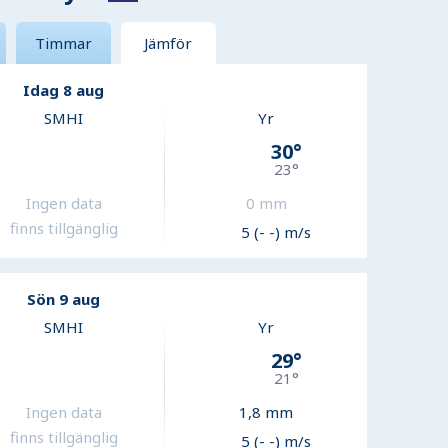
Timmar
Jämför
Idag 8 aug
SMHI
Yr
30
°
23
°
Ingen data
0
mm
finns tillgänglig
5 (- -) m/s
Sön 9 aug
SMHI
Yr
29
°
21
°
Ingen data
1,8
mm
finns tillgänglig
5 (- -) m/s