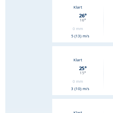
Klart
26
°
16
°
0
mm
5 (13) m/s
Klart
25
°
15
°
0
mm
3 (10) m/s
Klart