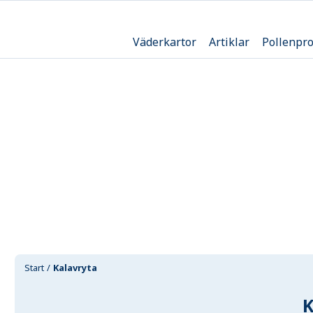
Väderkartor
Artiklar
Pollenpr
Start
Kalavryta
K