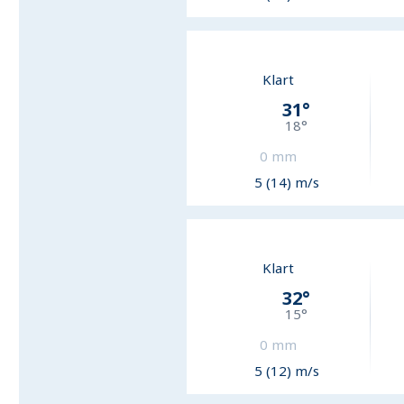
Klart
31
°
18
°
0
mm
5 (14) m/s
Klart
32
°
15
°
0
mm
5 (12) m/s