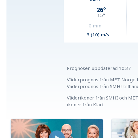
26
°
15
°
0
mm
3 (10) m/s
Prognosen uppdaterad
10:37
Väderprognos från MET Norge ti
Väderprognos från SMHI tillhan
Väderikoner från SMHI och MET 
ikoner från Klart.