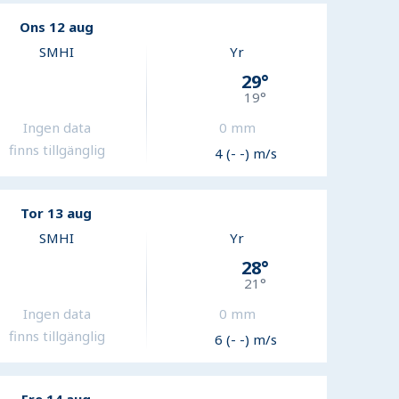
Ons 12 aug
SMHI
Yr
29
°
19
°
Ingen data
0
mm
finns tillgänglig
4 (- -) m/s
Tor 13 aug
SMHI
Yr
28
°
21
°
Ingen data
0
mm
finns tillgänglig
6 (- -) m/s