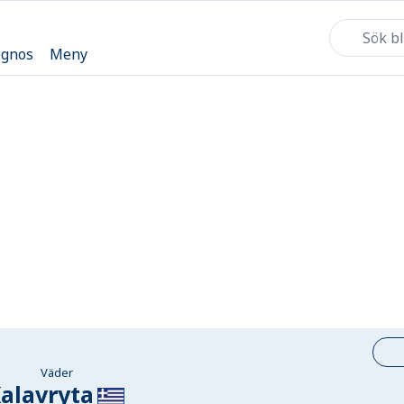
ognos
Meny
Väder
alavryta