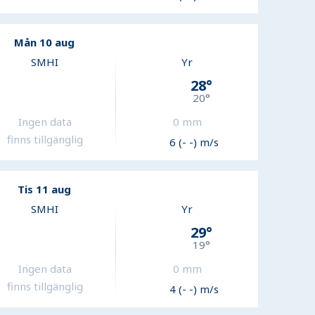
Mån 10 aug
SMHI
Yr
28
°
20
°
Ingen data
0
mm
finns tillgänglig
6 (- -) m/s
Tis 11 aug
SMHI
Yr
29
°
19
°
Ingen data
0
mm
finns tillgänglig
4 (- -) m/s