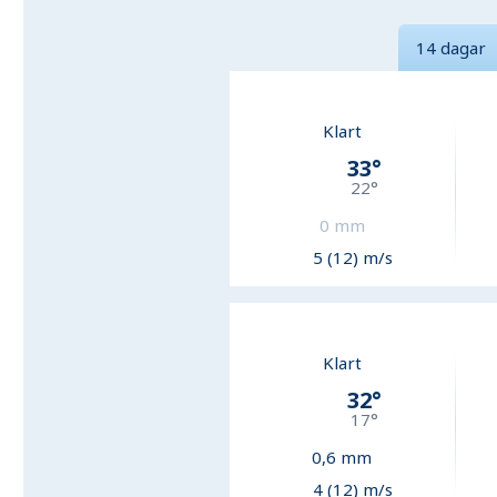
14 dagar
Klart
33
°
22
°
0
mm
5 (12) m/s
Klart
32
°
17
°
0,6
mm
4 (12) m/s