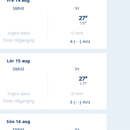
Fre 14 aug
SMHI
Yr
27
°
19
°
Ingen data
0
mm
finns tillgänglig
4 (- -) m/s
Lör 15 aug
SMHI
Yr
27
°
17
°
Ingen data
0
mm
finns tillgänglig
3 (- -) m/s
Sön 16 aug
SMHI
Yr