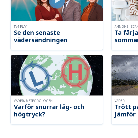
TV4 PLAY
ANNONS - SCA
Se den senaste
Ta färja
vädersändningen
somma
VÄDER, METEOROLOGEN
VÄDER
Varför snurrar låg- och
Trött p
högtryck?
Jämför 