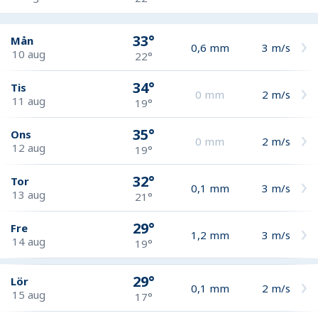
33°
Mån
0,6
mm
3
m/s
10 aug
22°
34°
Tis
0
mm
2
m/s
11 aug
19°
35°
Ons
0
mm
2
m/s
12 aug
19°
32°
Tor
0,1
mm
3
m/s
13 aug
21°
29°
Fre
1,2
mm
3
m/s
14 aug
19°
29°
Lör
0,1
mm
2
m/s
15 aug
17°