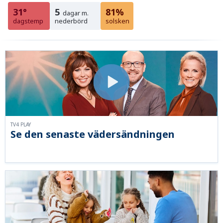
31°
5
81%
dagar m.
dagstemp
nederbörd
solsken
TV4 PLAY
Se den senaste vädersändningen