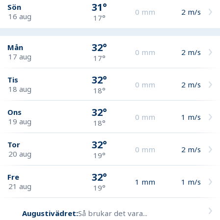
31°
Sön
0
mm
2
m/s
16 aug
17°
32°
Mån
0
mm
2
m/s
17 aug
17°
32°
Tis
0
mm
2
m/s
18 aug
18°
32°
Ons
0
mm
1
m/s
19 aug
18°
32°
Tor
0
mm
2
m/s
20 aug
19°
32°
Fre
1
mm
1
m/s
21 aug
19°
Augustivädret:
Så brukar det vara...