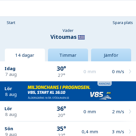
Start
Spara plats
Väder
Vitoumas
14 dagar
Timmar
Jämför
30°
Idag
0
mm
0
m/s
7 aug
27°
Lör
8 aug
36°
Lör
0
mm
2
m/s
8 aug
20°
35°
Sön
0,4
mm
3
m/s
9 aug
22°