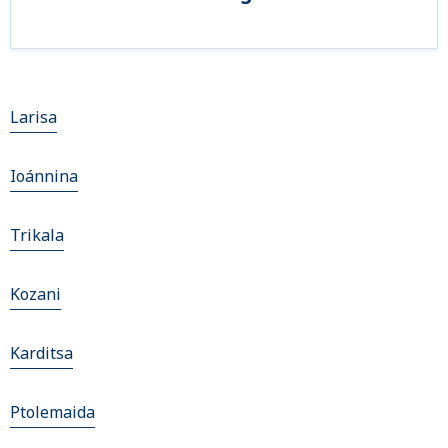
Larisa
Ioánnina
Trikala
Kozani
Karditsa
Ptolemaida