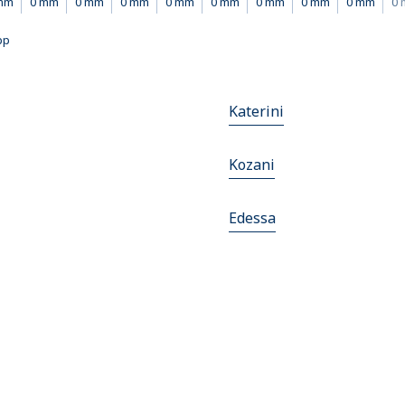
mm
0 mm
0 mm
0 mm
0 mm
0 mm
0 mm
0 mm
0 mm
0
pp
Katerini
Kozani
Edessa