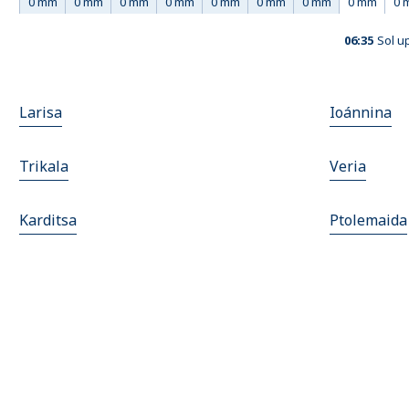
0 mm
0 mm
0 mm
0 mm
0 mm
0 mm
0 mm
0 mm
0 
06:35
Sol u
Larisa
Ioánnina
Trikala
Veria
Karditsa
Ptolemaida