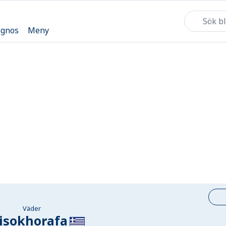
ognos
Meny
Väder
isokhorafa