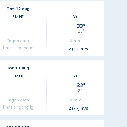
Ons 12 aug
SMHI
Yr
33
°
25
°
Ingen data
0
mm
finns tillgänglig
2 (- -) m/s
Tor 13 aug
SMHI
Yr
32
°
24
°
Ingen data
0
mm
finns tillgänglig
2 (- -) m/s