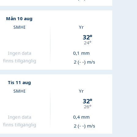
Mån 10 aug
SMHI
Yr
32
°
24
°
Ingen data
0,1
mm
finns tillgänglig
2 (- -) m/s
Tis 11 aug
SMHI
Yr
32
°
26
°
Ingen data
0,4
mm
finns tillgänglig
2 (- -) m/s