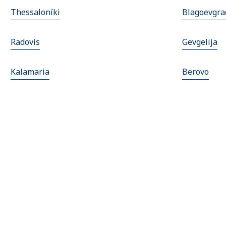
Thessaloníki
Blagoevgra
Radovis
Gevgelija
Kalamaria
Berovo