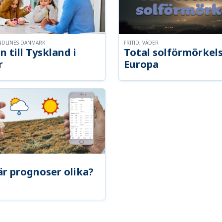
NDLINES DANMARK
FRITID, VÄDER
n till Tyskland i
Total solförmörkel
r
Europa
är prognoser olika?