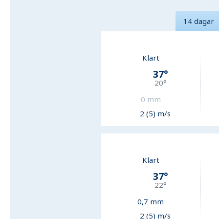
14 dagar
Klart
37
°
20
°
0
mm
2 (5) m/s
Klart
37
°
22
°
0,7
mm
2 (5) m/s