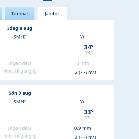
Timmar
Jämför
Idag 8 aug
SMHI
Yr
34
°
24
°
Ingen data
0
mm
finns tillgänglig
2 (- -) m/s
Sön 9 aug
SMHI
Yr
33
°
25
°
Ingen data
0,9
mm
finns tillgänglig
3 (- -) m/s