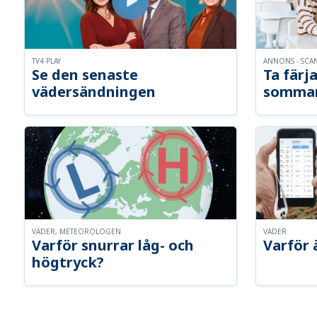
TV4 PLAY
ANNONS - SCA
Se den senaste
Ta färja
vädersändningen
somma
VÄDER, METEOROLOGEN
VÄDER
Varför snurrar låg- och
Varför 
högtryck?