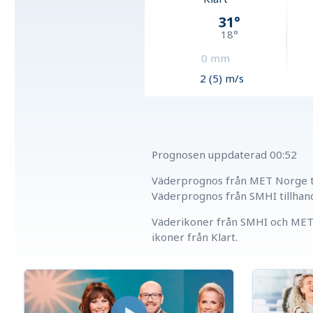
31
°
18
°
0
mm
2 (5) m/s
Prognosen uppdaterad
00:52
Väderprognos från MET Norge ti
Väderprognos från SMHI tillhan
Väderikoner från SMHI och MET 
ikoner från Klart.