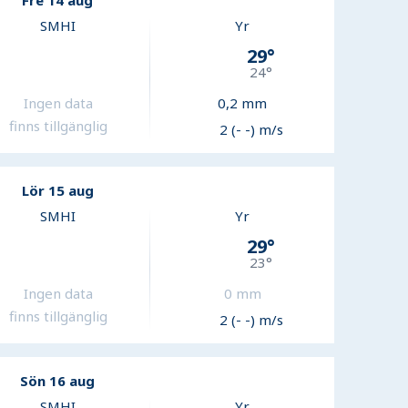
Fre 14 aug
SMHI
Yr
29
°
24
°
Ingen data
0,2
mm
finns tillgänglig
2 (- -) m/s
Lör 15 aug
SMHI
Yr
29
°
23
°
Ingen data
0
mm
finns tillgänglig
2 (- -) m/s
Sön 16 aug
SMHI
Yr