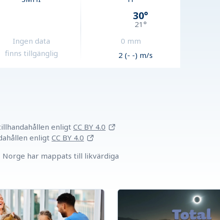
30
°
21
°
Ingen data
0
mm
finns tillgänglig
2 (- -) m/s
llhandahållen
enligt
CC BY 4.0
dahållen
enligt
CC BY 4.0
Norge har mappats till likvärdiga