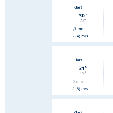
Klart
30
°
22
°
1,3
mm
2 (4) m/s
Klart
31
°
19
°
0
mm
2 (5) m/s
Klart