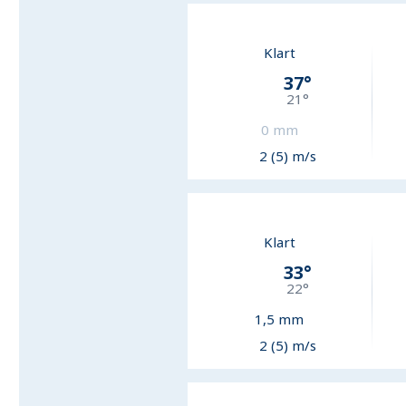
Klart
37
°
21
°
0
mm
2 (5) m/s
Klart
33
°
22
°
1,5
mm
2 (5) m/s