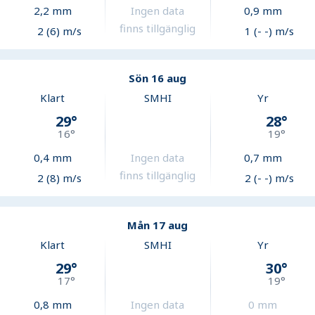
2,2
mm
Ingen data
0,9
mm
finns tillgänglig
2 (6) m/s
1 (- -) m/s
Sön 16 aug
Klart
SMHI
Yr
29
°
28
°
16
°
19
°
0,4
mm
Ingen data
0,7
mm
finns tillgänglig
2 (8) m/s
2 (- -) m/s
Mån 17 aug
Klart
SMHI
Yr
29
°
30
°
17
°
19
°
0,8
mm
Ingen data
0
mm