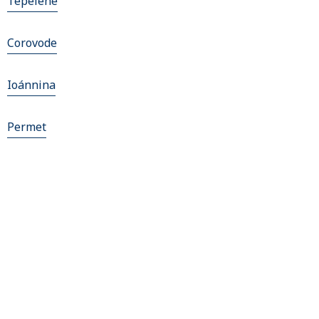
Tepelenë
Corovode
Ioánnina
Permet