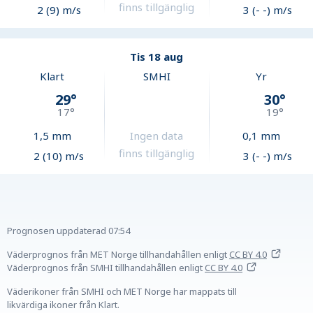
finns tillgänglig
2 (9) m/s
3 (- -) m/s
Tis 18 aug
Klart
SMHI
Yr
29
°
30
°
17
°
19
°
1,5
mm
Ingen data
0,1
mm
finns tillgänglig
2 (10) m/s
3 (- -) m/s
Prognosen uppdaterad
07:54
Väderprognos från MET Norge tillhandahållen
enligt
CC BY 4.0
Väderprognos från SMHI tillhandahållen
enligt
CC BY 4.0
Väderikoner från SMHI och MET Norge har mappats till
likvärdiga ikoner från Klart.