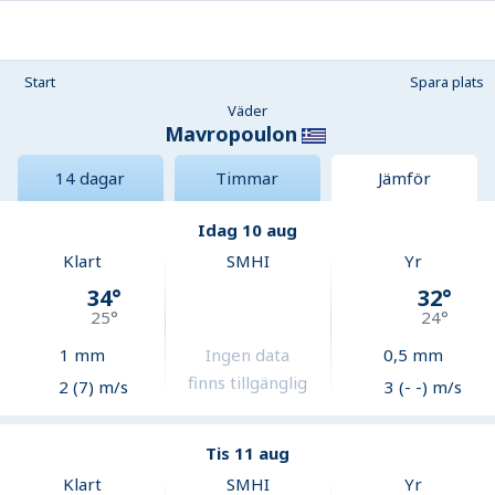
Start
Spara plats
Väder
Mavropoulon
14 dagar
Timmar
Jämför
Idag 10 aug
Klart
SMHI
Yr
34
°
32
°
25
°
24
°
1
mm
Ingen data
0,5
mm
finns tillgänglig
2 (7) m/s
3 (- -) m/s
Tis 11 aug
Klart
SMHI
Yr