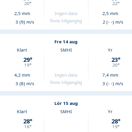
20
°
22
°
2,5
mm
Ingen data
2,5
mm
finns tillgänglig
3 (9) m/s
2 (- -) m/s
Fre 14 aug
Klart
SMHI
Yr
29
°
23
°
19
°
20
°
4,2
mm
Ingen data
7,4
mm
finns tillgänglig
3 (8) m/s
3 (- -) m/s
Lör 15 aug
Klart
SMHI
Yr
28
°
28
°
16
°
19
°