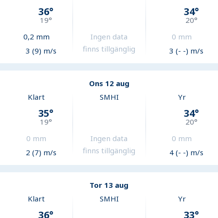
36
°
34
°
19
°
20
°
0,2
mm
Ingen data
0
mm
finns tillgänglig
3 (9) m/s
3 (- -) m/s
Ons 12 aug
Klart
SMHI
Yr
35
°
34
°
19
°
20
°
0
mm
Ingen data
0
mm
finns tillgänglig
2 (7) m/s
4 (- -) m/s
Tor 13 aug
Klart
SMHI
Yr
36
°
33
°