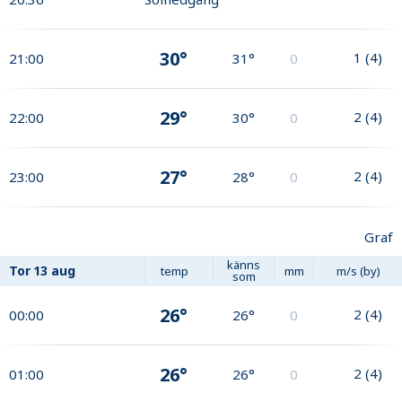
30°
1
(
4
)
21:00
31°
0
29°
2
(
4
)
22:00
30°
0
27°
2
(
4
)
23:00
28°
0
Graf
känns
Tor
13 aug
temp
mm
m/s (by)
som
26°
2
(
4
)
00:00
26°
0
26°
2
(
4
)
01:00
26°
0