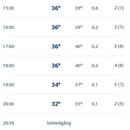
36°
2
(
7
)
15:00
39°
0,6
36°
2
(
7
)
16:00
39°
0,2
36°
3
(
8
)
17:00
40°
0,2
36°
4
(
8
)
18:00
40°
0,2
34°
3
(
7
)
19:00
37°
0,1
32°
2
(
5
)
20:00
35°
0,1
20:39
Solnedgång