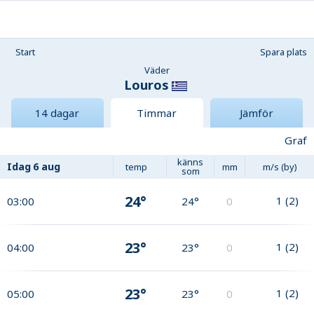
Start
Spara plats
Väder
Louros
14 dagar
Timmar
Jämför
Graf
känns
Idag
6 aug
temp
mm
m/s (by)
som
24°
1
(
2
)
03:00
24°
0
23°
1
(
2
)
04:00
23°
0
23°
1
(
2
)
05:00
23°
0