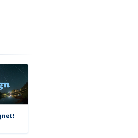
gnet!