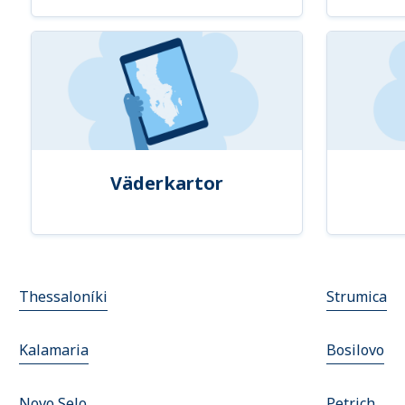
Väderkartor
Thessaloníki
Strumica
Kalamaria
Bosilovo
Novo Selo
Petrich