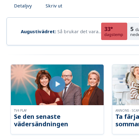
Detaljvy
Skriv ut
33°
5
d
Augustivädret:
Så brukar det vara...
dagstemp
ned
TV4 PLAY
ANNONS - SCA
Se den senaste
Ta färja
vädersändningen
somma