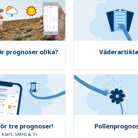
är prognoser olika?
Väderartikla
ör tre prognoser!
Pollenprogno
Klart, SMHI & Yr