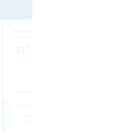
Fredag
Lördag
Söndag
14 augusti
15 augusti
16 augusti
31°
31°
31°
23°
min
21°
min
19°
min
1,4
mm
0
mm
0
mm
3
m/s
3
m/s
3
m/s
06:37
06:38
06:39
20:28
20:27
20:26