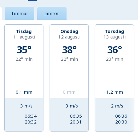
Timmar
Jämför
Tisdag
Onsdag
Torsdag
11 augusti
12 augusti
13 augusti
35°
38°
36°
22°
min
22°
min
23°
min
0,1
mm
0
mm
1,2
mm
3
m/s
3
m/s
2
m/s
06:34
06:35
06:36
20:32
20:31
20:30