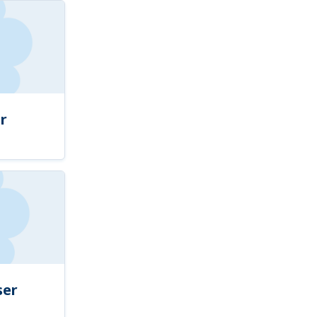
r
ser