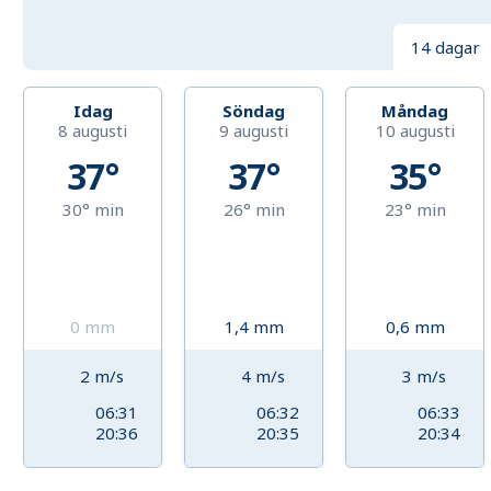
14 dagar
Idag
Söndag
Måndag
8 augusti
9 augusti
10 augusti
37°
37°
35°
30°
min
26°
min
23°
min
0
mm
1,4
mm
0,6
mm
2
m/s
4
m/s
3
m/s
06:31
06:32
06:33
20:36
20:35
20:34