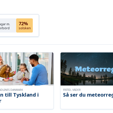
72%
agar m.
erbörd
solsken
NDLINES DANMARK
FRITID, VÄDER
n till Tyskland i
Så ser du meteorre
r