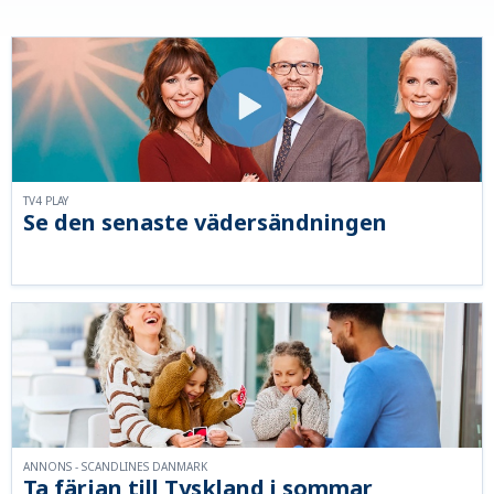
TV4 PLAY
Se den senaste vädersändningen
ANNONS - SCANDLINES DANMARK
Ta färjan till Tyskland i sommar