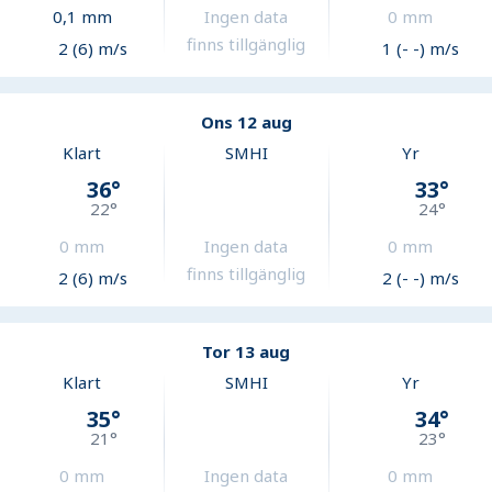
0,1
mm
Ingen data
0
mm
finns tillgänglig
2 (6) m/s
1 (- -) m/s
Ons 12 aug
Klart
SMHI
Yr
36
°
33
°
22
°
24
°
0
mm
Ingen data
0
mm
finns tillgänglig
2 (6) m/s
2 (- -) m/s
Tor 13 aug
Klart
SMHI
Yr
35
°
34
°
21
°
23
°
0
mm
Ingen data
0
mm