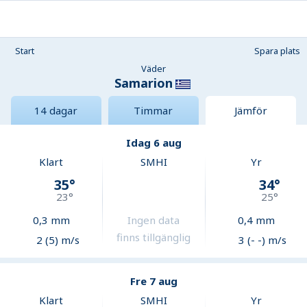
Start
Spara plats
Väder
Samarion
14 dagar
Timmar
Jämför
Idag 6 aug
Klart
SMHI
Yr
35
°
34
°
23
°
25
°
0,3
mm
Ingen data
0,4
mm
finns tillgänglig
2 (5) m/s
3 (- -) m/s
Fre 7 aug
Klart
SMHI
Yr