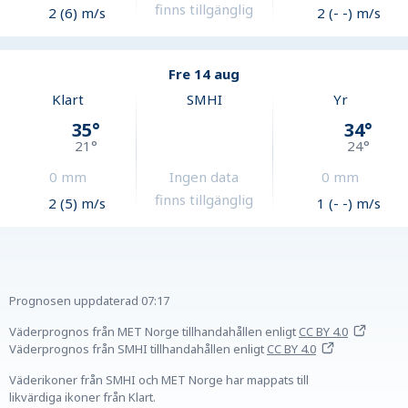
finns tillgänglig
2 (6) m/s
2 (- -) m/s
Fre 14 aug
Klart
SMHI
Yr
35
°
34
°
21
°
24
°
0
mm
Ingen data
0
mm
finns tillgänglig
2 (5) m/s
1 (- -) m/s
Prognosen uppdaterad
07:17
Väderprognos från MET Norge tillhandahållen
enligt
CC BY 4.0
Väderprognos från SMHI tillhandahållen
enligt
CC BY 4.0
Väderikoner från SMHI och MET Norge har mappats till
likvärdiga ikoner från Klart.