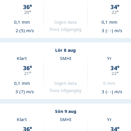
36
°
34
°
20
°
22
°
0,1
mm
Ingen data
0,1
mm
finns tillgänglig
2 (5) m/s
3 (- -) m/s
Lör 8 aug
Klart
SMHI
Yr
36
°
34
°
21
°
22
°
0,1
mm
Ingen data
0
mm
finns tillgänglig
3 (7) m/s
3 (- -) m/s
Sön 9 aug
Klart
SMHI
Yr
36
°
34
°