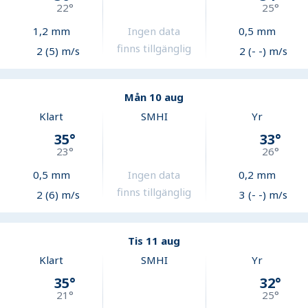
22
°
25
°
1,2
mm
Ingen data
0,5
mm
finns tillgänglig
2 (5) m/s
2 (- -) m/s
Mån 10 aug
Klart
SMHI
Yr
35
°
33
°
23
°
26
°
0,5
mm
Ingen data
0,2
mm
finns tillgänglig
2 (6) m/s
3 (- -) m/s
Tis 11 aug
Klart
SMHI
Yr
35
°
32
°
21
°
25
°