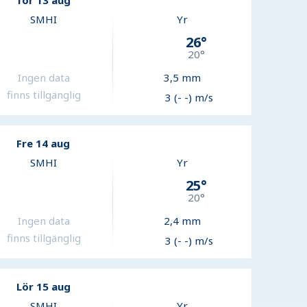
Tor 13 aug
SMHI
Yr
26
°
20
°
Ingen data
3,5
mm
finns tillgänglig
3 (- -) m/s
Fre 14 aug
SMHI
Yr
25
°
20
°
Ingen data
2,4
mm
finns tillgänglig
3 (- -) m/s
Lör 15 aug
SMHI
Yr