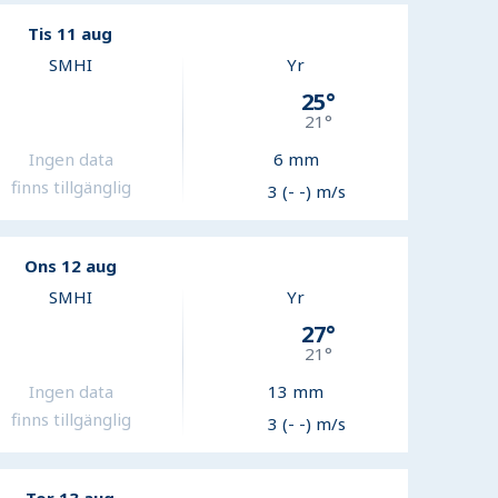
Tis 11 aug
SMHI
Yr
25
°
21
°
Ingen data
6
mm
finns tillgänglig
3 (- -) m/s
Ons 12 aug
SMHI
Yr
27
°
21
°
Ingen data
13
mm
finns tillgänglig
3 (- -) m/s