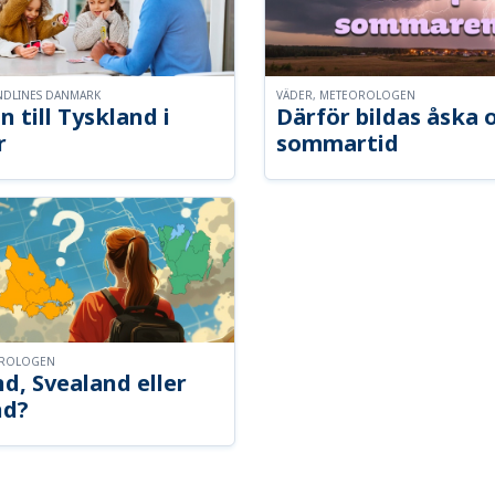
NDLINES DANMARK
VÄDER, METEOROLOGEN
n till Tyskland i
Därför bildas åska 
r
sommartid
OROLOGEN
d, Svealand eller
nd?