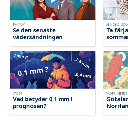
TV4 PLAY
ANNONS - SCA
Se den senaste
Ta färja
vädersändningen
somma
VÄDER
VÄDER, METE
Vad betyder 0,1 mm i
Götalan
prognosen?
Norrla