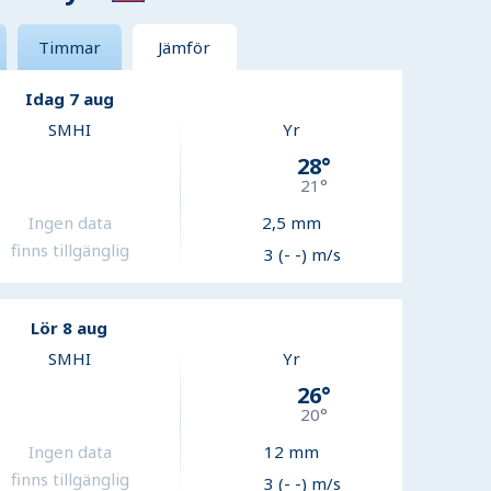
Timmar
Jämför
Idag 7 aug
SMHI
Yr
28
°
21
°
Ingen data
2,5
mm
finns tillgänglig
3 (- -) m/s
Lör 8 aug
SMHI
Yr
26
°
20
°
Ingen data
12
mm
finns tillgänglig
3 (- -) m/s