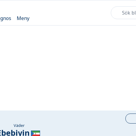
ognos
Meny
Väder
Ebebiyin