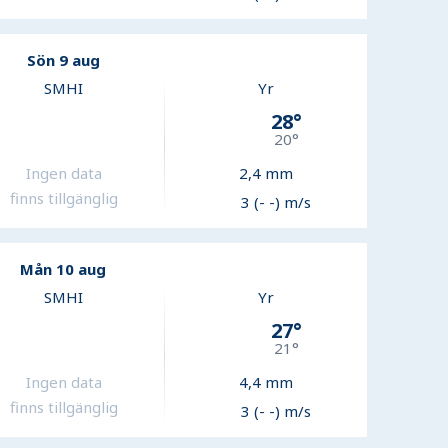
Sön 9 aug
SMHI
Yr
28
°
20
°
Ingen data
2,4
mm
finns tillgänglig
3 (- -) m/s
Mån 10 aug
SMHI
Yr
27
°
21
°
Ingen data
4,4
mm
finns tillgänglig
3 (- -) m/s