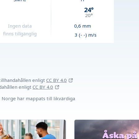
24
°
20
°
Ingen data
0,6
mm
finns tillgänglig
3 (- -) m/s
llhandahållen
enligt
CC BY 4.0
dahållen
enligt
CC BY 4.0
Norge har mappats till likvärdiga