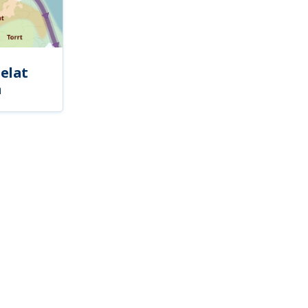
elat
a