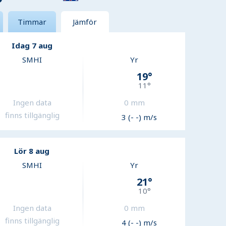
Timmar
Jämför
Idag 7 aug
SMHI
Yr
19
°
11
°
Ingen data
0
mm
finns tillgänglig
3 (- -) m/s
Lör 8 aug
SMHI
Yr
21
°
10
°
Ingen data
0
mm
finns tillgänglig
4 (- -) m/s