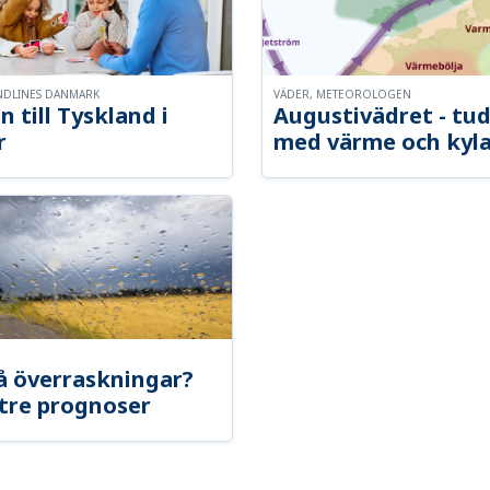
NDLINES DANMARK
VÄDER, METEOROLOGEN
n till Tyskland i
Augustivädret - tud
r
med värme och kyl
å överraskningar?
tre prognoser