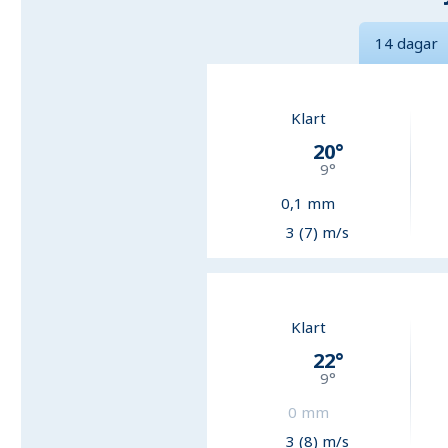
14 dagar
Klart
20
°
9
°
0,1
mm
3 (7) m/s
Klart
22
°
9
°
0
mm
3 (8) m/s