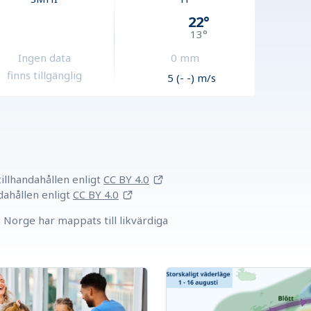
22
°
13
°
Ingen data
0
mm
finns tillgänglig
5 (- -) m/s
llhandahållen
enligt
CC BY 4.0
dahållen
enligt
CC BY 4.0
Norge har mappats till likvärdiga