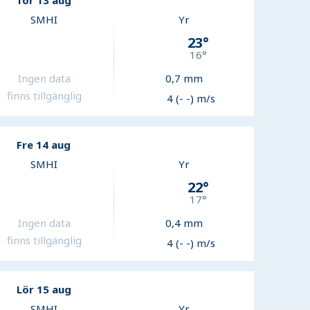
Tor 13 aug
SMHI
Yr
23
°
16
°
Ingen data
0,7
mm
finns tillgänglig
4 (- -) m/s
Fre 14 aug
SMHI
Yr
22
°
17
°
Ingen data
0,4
mm
finns tillgänglig
4 (- -) m/s
Lör 15 aug
SMHI
Yr