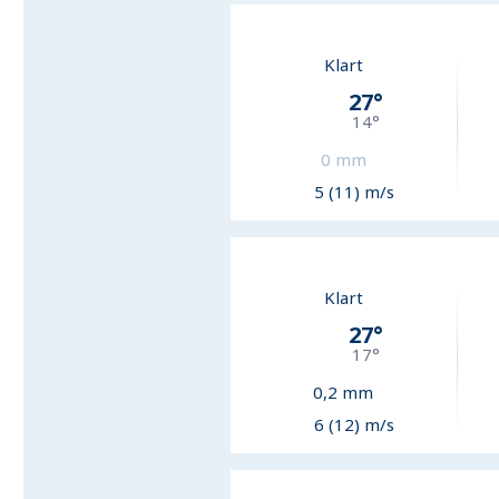
Klart
27
°
14
°
0
mm
5 (11) m/s
Klart
27
°
17
°
0,2
mm
6 (12) m/s