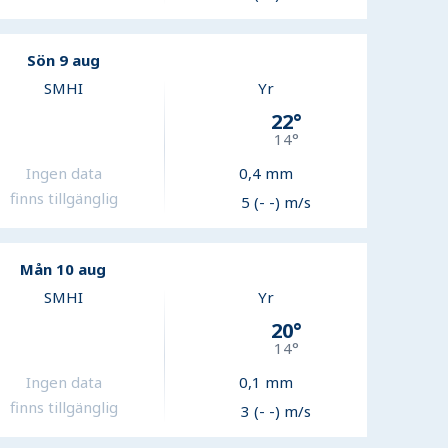
Sön 9 aug
SMHI
Yr
22
°
14
°
Ingen data
0,4
mm
finns tillgänglig
5 (- -) m/s
Mån 10 aug
SMHI
Yr
20
°
14
°
Ingen data
0,1
mm
finns tillgänglig
3 (- -) m/s