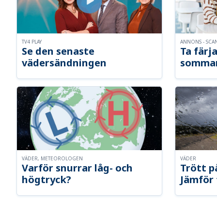
TV4 PLAY
ANNONS - SCA
Se den senaste
Ta färja
vädersändningen
somma
VÄDER, METEOROLOGEN
VÄDER
Varför snurrar låg- och
Trött p
högtryck?
Jämför 