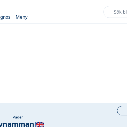
ognos
Meny
Väder
rynamman