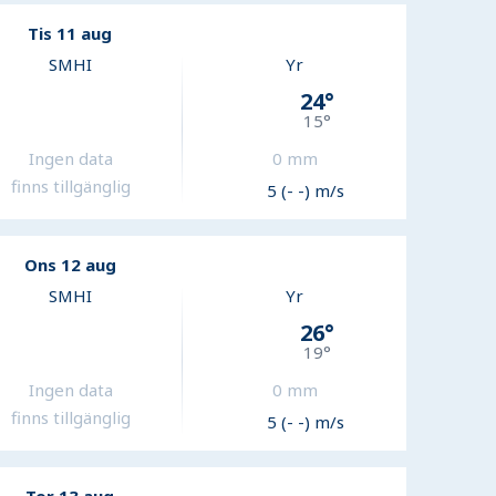
Tis 11 aug
SMHI
Yr
24
°
15
°
Ingen data
0
mm
finns tillgänglig
5 (- -) m/s
Ons 12 aug
SMHI
Yr
26
°
19
°
Ingen data
0
mm
finns tillgänglig
5 (- -) m/s