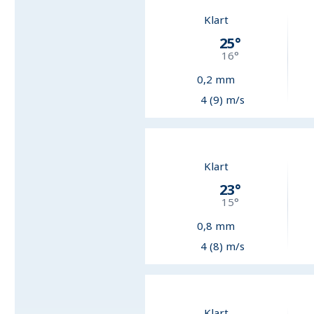
Klart
25
°
16
°
0,2
mm
4 (9) m/s
Klart
23
°
15
°
0,8
mm
4 (8) m/s
Klart