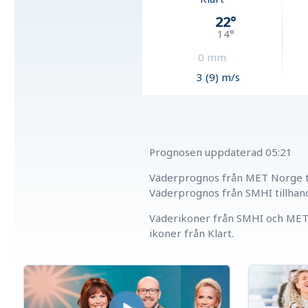
22
°
14
°
0
mm
3 (9) m/s
Prognosen uppdaterad
05:21
Väderprognos från MET Norge ti
Väderprognos från SMHI tillhan
Väderikoner från SMHI och MET 
ikoner från Klart.