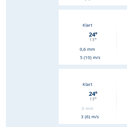
Klart
24
°
13
°
0,6
mm
5 (10) m/s
Klart
24
°
13
°
0
mm
3 (6) m/s