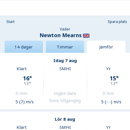
Start
Spara plats
Väder
Newton Mearns
14 dagar
Timmar
Jämför
Idag 7 aug
Klart
SMHI
Yr
16
°
15
°
13
°
13
°
0
mm
Ingen data
0
mm
finns tillgänglig
5 (7) m/s
5 (- -) m/s
Lör 8 aug
Klart
SMHI
Yr