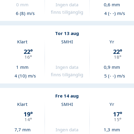
0
mm
Ingen data
0,6
mm
finns tillgänglig
6 (8) m/s
4 (- -) m/s
Tor 13 aug
Klart
SMHI
Yr
22
°
22
°
16
°
18
°
1
mm
Ingen data
0,9
mm
finns tillgänglig
4 (10) m/s
5 (- -) m/s
Fre 14 aug
Klart
SMHI
Yr
19
°
17
°
14
°
15
°
7,7
mm
Ingen data
1,3
mm