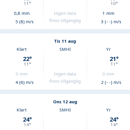
11
°
10
°
0,8
mm
Ingen data
1
mm
finns tillgänglig
5 (8) m/s
3 (- -) m/s
Tis 11 aug
Klart
SMHI
Yr
22
°
21
°
11
°
11
°
0
mm
Ingen data
0
mm
finns tillgänglig
4 (6) m/s
2 (- -) m/s
Ons 12 aug
Klart
SMHI
Yr
24
°
24
°
14
°
14
°