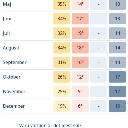
Maj
35%
14°
-
13
Juni
34%
17°
-
13
Juli
32%
19°
-
14
Augusti
34%
18°
-
14
September
31%
16°
-
14
Oktober
26%
12°
-
17
November
25%
9°
-
17
December
19%
6°
-
16
Var i världen är det mest sol?