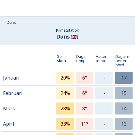
Duns
Klimatstation
Duns
Sol-
Dags-
Vatten-
Dagar m.
sken
temp
temp
neder­
börd
Januari
20%
6°
-
17
Februari
24%
6°
-
15
Mars
28%
8°
-
14
April
33%
11°
-
13