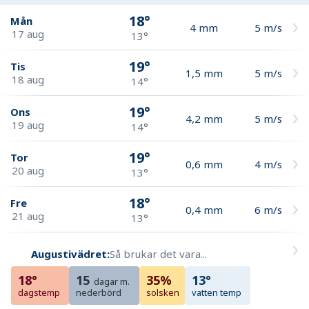
18°
Mån
4
mm
5
m/s
17 aug
13°
19°
Tis
1,5
mm
5
m/s
18 aug
14°
19°
Ons
4,2
mm
5
m/s
19 aug
14°
19°
Tor
0,6
mm
4
m/s
20 aug
13°
18°
Fre
0,4
mm
6
m/s
21 aug
13°
Augustivädret:
Så brukar det vara...
18°
15
35%
13°
dagar m.
dagstemp
nederbörd
solsken
vatten temp