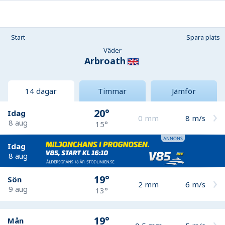
Start
Spara plats
Väder
Arbroath
14 dagar
Timmar
Jämför
20°
Idag
0
mm
8
m/s
8 aug
15°
Idag
8 aug
19°
Sön
2
mm
6
m/s
9 aug
13°
19°
Mån