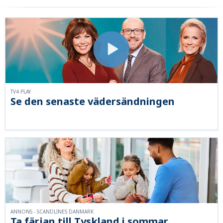
TV4 PLAY
Se den senaste vädersändningen
ANNONS - SCANDLINES DANMARK
Ta färjan till Tyskland i sommar