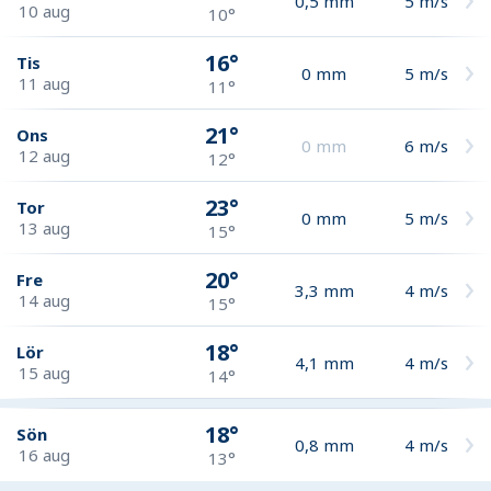
0,5
mm
5
m/s
10 aug
10°
16°
Tis
0
mm
5
m/s
11 aug
11°
21°
Ons
0
mm
6
m/s
12 aug
12°
23°
Tor
0
mm
5
m/s
13 aug
15°
20°
Fre
3,3
mm
4
m/s
14 aug
15°
18°
Lör
4,1
mm
4
m/s
15 aug
14°
18°
Sön
0,8
mm
4
m/s
16 aug
13°