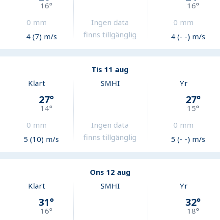
16
°
16
°
0
mm
Ingen data
0
mm
finns tillgänglig
4 (7) m/s
4 (- -) m/s
Tis 11 aug
Klart
SMHI
Yr
27
°
27
°
14
°
15
°
0
mm
Ingen data
0
mm
finns tillgänglig
5 (10) m/s
5 (- -) m/s
Ons 12 aug
Klart
SMHI
Yr
31
°
32
°
16
°
18
°