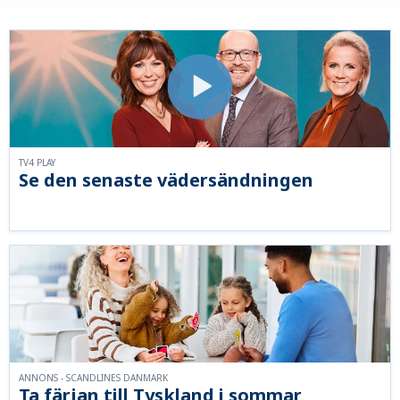
TV4 PLAY
Se den senaste vädersändningen
ANNONS - SCANDLINES DANMARK
Ta färjan till Tyskland i sommar