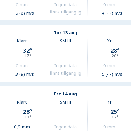
0
mm
Ingen data
0
mm
finns tillgänglig
5 (8) m/s
4 (- -) m/s
Tor 13 aug
Klart
SMHI
Yr
32
°
28
°
17
°
20
°
0
mm
Ingen data
0
mm
finns tillgänglig
3 (9) m/s
5 (- -) m/s
Fre 14 aug
Klart
SMHI
Yr
28
°
25
°
18
°
17
°
0,9
mm
Ingen data
0
mm