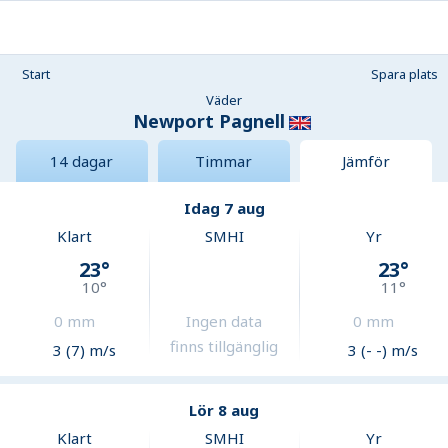
Start
Spara plats
Väder
Newport Pagnell
14 dagar
Timmar
Jämför
Idag 7 aug
Klart
SMHI
Yr
23
°
23
°
10
°
11
°
0
mm
Ingen data
0
mm
finns tillgänglig
3 (7) m/s
3 (- -) m/s
Lör 8 aug
Klart
SMHI
Yr