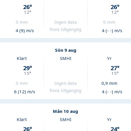
26
°
26
°
12
°
12
°
0
mm
Ingen data
0
mm
finns tillgänglig
4 (9) m/s
4 (- -) m/s
Sön 9 aug
Klart
SMHI
Yr
29
°
27
°
15
°
15
°
0
mm
Ingen data
0,9
mm
finns tillgänglig
6 (12) m/s
4 (- -) m/s
Mån 10 aug
Klart
SMHI
Yr
26
°
24
°