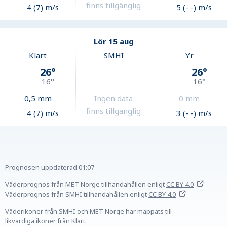
finns tillgänglig
4 (7) m/s
5 (- -) m/s
Lör 15 aug
Klart
SMHI
Yr
26
°
26
°
16
°
16
°
0,5
mm
Ingen data
0
mm
finns tillgänglig
4 (7) m/s
3 (- -) m/s
Prognosen uppdaterad
01:07
Väderprognos från MET Norge tillhandahållen
enligt
CC BY 4.0
Väderprognos från SMHI tillhandahållen
enligt
CC BY 4.0
Väderikoner från SMHI och MET Norge har mappats till
likvärdiga ikoner från Klart.