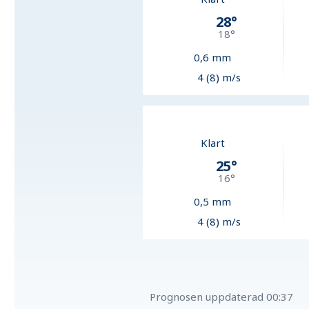
28
°
18
°
0,6
mm
4 (8) m/s
Klart
25
°
16
°
0,5
mm
4 (8) m/s
Prognosen uppdaterad
00:37