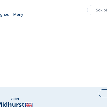
ognos
Meny
Väder
Midhurst