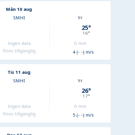
Mån 10 aug
SMHI
Yr
25
°
16
°
Ingen data
0
mm
finns tillgänglig
4 (- -) m/s
Tis 11 aug
SMHI
Yr
26
°
17
°
Ingen data
0
mm
finns tillgänglig
5 (- -) m/s