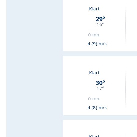
Klart
29
°
16
°
0
mm
4 (9) m/s
Klart
30
°
17
°
0
mm
4 (8) m/s
Klart