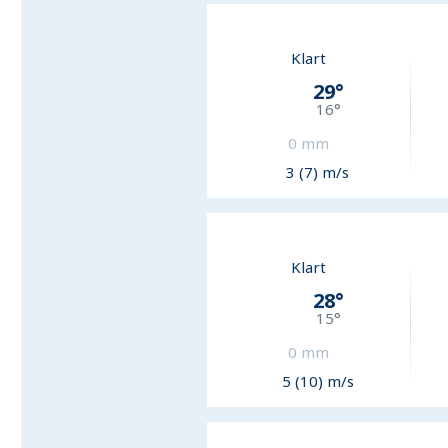
Klart
29
°
16
°
0
mm
3 (7) m/s
Klart
28
°
15
°
0
mm
5 (10) m/s