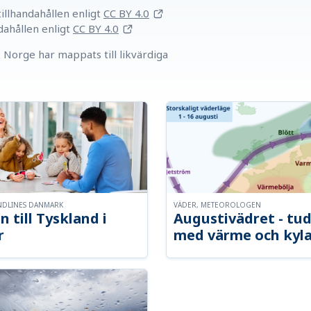
llhandahållen
enligt
CC BY 4.0
dahållen
enligt
CC BY 4.0
Norge har mappats till likvärdiga
NDLINES DANMARK
VÄDER, METEOROLOGEN
n till Tyskland i
Augustivädret - tud
r
med värme och kyl