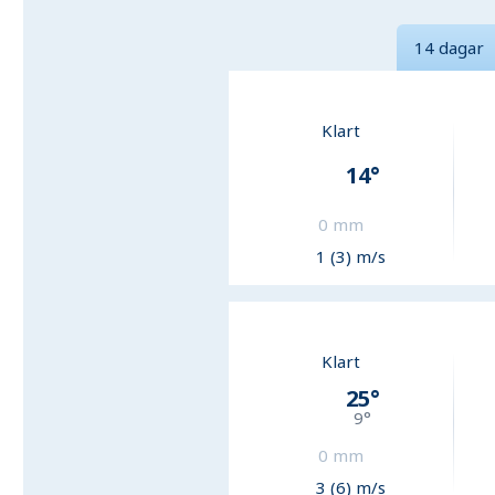
14 dagar
Klart
14
°
0
mm
1 (3) m/s
Klart
25
°
9
°
0
mm
3 (6) m/s