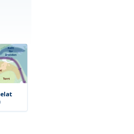
elat
a