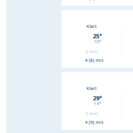
Klart
25
°
10
°
0
mm
4 (8) m/s
Klart
29
°
14
°
0
mm
4 (9) m/s