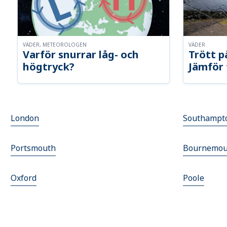
VÄDER, METEOROLOGEN
VÄDER
Varför snurrar låg- och
Trött p
högtryck?
Jämför 
London
Southampt
Portsmouth
Bournemou
Oxford
Poole