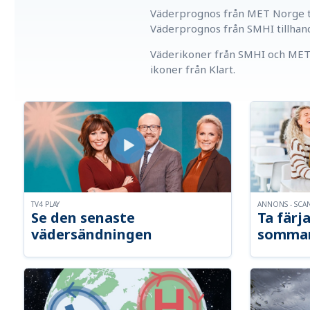
Väderprognos från MET Norge ti
Väderprognos från SMHI tillhan
Väderikoner från SMHI och MET 
ikoner från Klart.
TV4 PLAY
ANNONS - SCA
Se den senaste
Ta färja
vädersändningen
somma