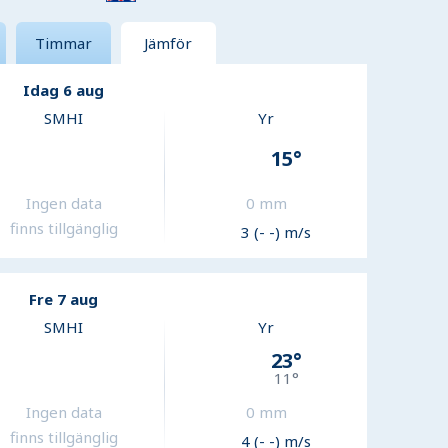
Timmar
Jämför
Idag 6 aug
SMHI
Yr
15
°
Ingen data
0
mm
finns tillgänglig
3 (- -) m/s
Fre 7 aug
SMHI
Yr
23
°
11
°
Ingen data
0
mm
finns tillgänglig
4 (- -) m/s