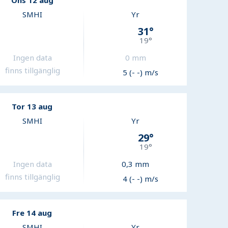
Ons 12 aug
SMHI
Yr
31
°
19
°
Ingen data
0
mm
finns tillgänglig
5 (- -) m/s
Tor 13 aug
SMHI
Yr
29
°
19
°
Ingen data
0,3
mm
finns tillgänglig
4 (- -) m/s
Fre 14 aug
SMHI
Yr