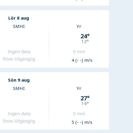
Lör 8 aug
SMHI
Yr
24
°
12
°
Ingen data
0
mm
finns tillgänglig
4 (- -) m/s
Sön 9 aug
SMHI
Yr
27
°
14
°
Ingen data
0
mm
finns tillgänglig
5 (- -) m/s