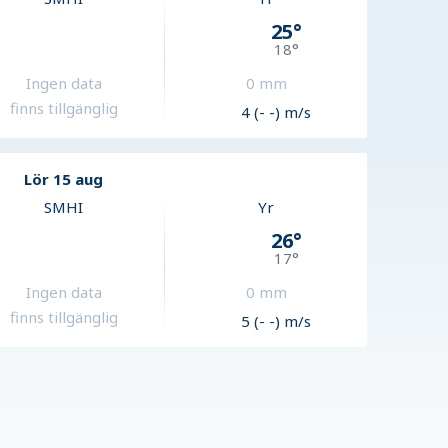
25
°
18
°
Ingen data
0
mm
finns tillgänglig
4 (- -) m/s
Lör 15 aug
SMHI
Yr
26
°
17
°
Ingen data
0
mm
finns tillgänglig
5 (- -) m/s