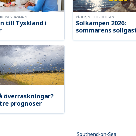
NDLINES DANMARK
VÄDER, METEOROLOGEN
n till Tyskland i
Solkampen 2026:
r
sommarens soligast
å överraskningar?
tre prognoser
Southend-on-Sea