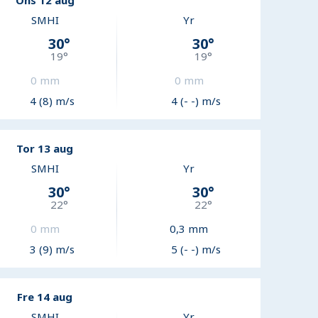
Ons 12 aug
SMHI
Yr
30
°
30
°
19
°
19
°
0
mm
0
mm
4 (8) m/s
4 (- -) m/s
Tor 13 aug
SMHI
Yr
30
°
30
°
22
°
22
°
0
mm
0,3
mm
3 (9) m/s
5 (- -) m/s
Fre 14 aug
SMHI
Yr