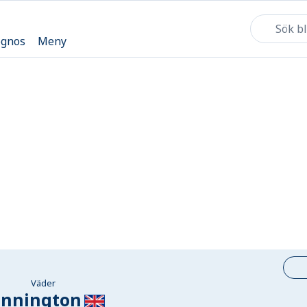
ognos
Meny
Väder
nnington