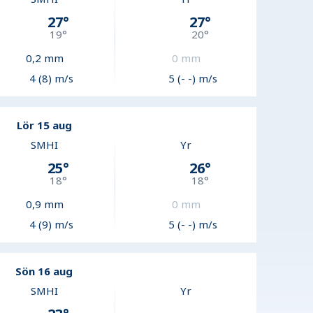
27
°
27
°
19
°
20
°
0,2
mm
0
mm
4 (8) m/s
5 (- -) m/s
Lör 15 aug
SMHI
Yr
25
°
26
°
18
°
18
°
0,9
mm
0
mm
4 (9) m/s
5 (- -) m/s
Sön 16 aug
SMHI
Yr