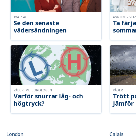
TV4 PLAY
ANNONS - SCA
Se den senaste
Ta färja
vädersändningen
somma
VÄDER, METEOROLOGEN
VÄDER
Varför snurrar låg- och
Trött p
högtryck?
Jämför 
London
Calais