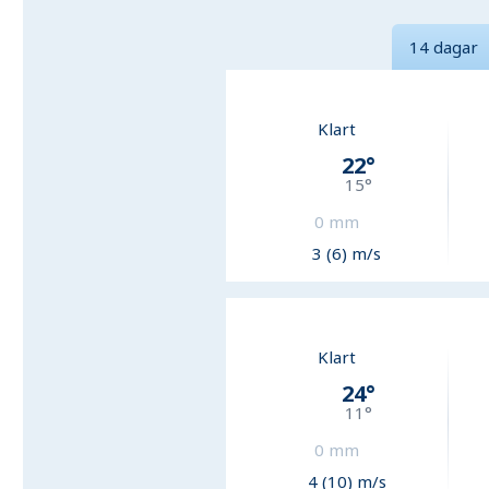
14 dagar
Klart
22
°
15
°
0
mm
3 (6) m/s
Klart
24
°
11
°
0
mm
4 (10) m/s