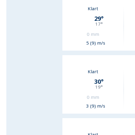
Klart
29
°
17
°
0
mm
5 (9) m/s
Klart
30
°
19
°
0
mm
3 (9) m/s
Klart