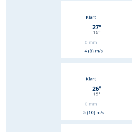
Klart
27
°
16
°
0
mm
4 (8) m/s
Klart
26
°
15
°
0
mm
5 (10) m/s