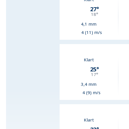
27
°
18
°
4,1
mm
4 (11) m/s
Klart
25
°
17
°
3,4
mm
4 (9) m/s
Klart