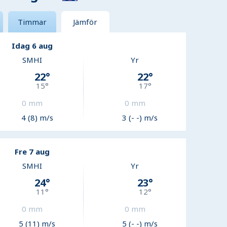
Timmar
Jämför
Idag 6 aug
SMHI
Yr
22
°
22
°
15
°
17
°
0
mm
0
mm
4 (8) m/s
3 (- -) m/s
Fre 7 aug
SMHI
Yr
24
°
23
°
11
°
12
°
0
mm
0
mm
5 (11) m/s
5 (- -) m/s