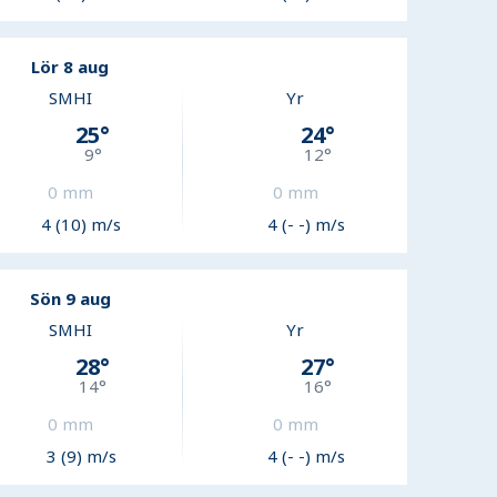
Lör 8 aug
SMHI
Yr
25
°
24
°
9
°
12
°
0
mm
0
mm
4 (10) m/s
4 (- -) m/s
Sön 9 aug
SMHI
Yr
28
°
27
°
14
°
16
°
0
mm
0
mm
3 (9) m/s
4 (- -) m/s