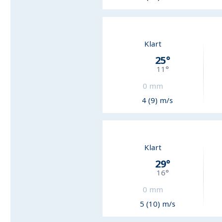
Klart
25
°
11
°
0
mm
4 (9) m/s
Klart
29
°
16
°
0
mm
5 (10) m/s