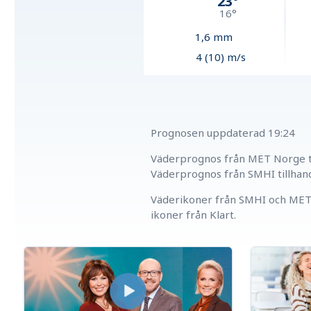
23
°
16
°
1,6
mm
4 (10) m/s
Prognosen uppdaterad
19:24
Väderprognos från MET Norge ti
Väderprognos från SMHI tillhan
Väderikoner från SMHI och MET 
ikoner från Klart.