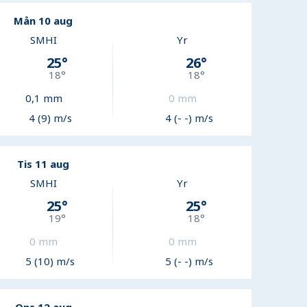
Mån 10 aug
SMHI
Yr
25
°
26
°
18
°
18
°
0,1
mm
0
mm
4 (9) m/s
4 (- -) m/s
Tis 11 aug
SMHI
Yr
25
°
25
°
19
°
18
°
0
mm
0
mm
5 (10) m/s
5 (- -) m/s