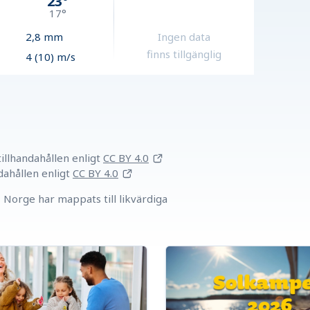
23
°
17
°
2,8
mm
Ingen data
finns tillgänglig
4 (10) m/s
llhandahållen
enligt
CC BY 4.0
dahållen
enligt
CC BY 4.0
Norge har mappats till likvärdiga