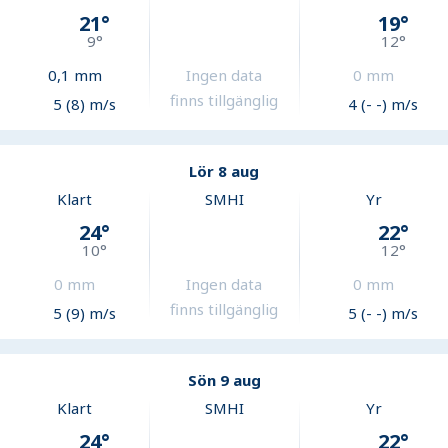
21
°
19
°
9
°
12
°
0,1
mm
Ingen data
0
mm
finns tillgänglig
5 (8) m/s
4 (- -) m/s
Lör 8 aug
Klart
SMHI
Yr
24
°
22
°
10
°
12
°
0
mm
Ingen data
0
mm
finns tillgänglig
5 (9) m/s
5 (- -) m/s
Sön 9 aug
Klart
SMHI
Yr
24
°
22
°