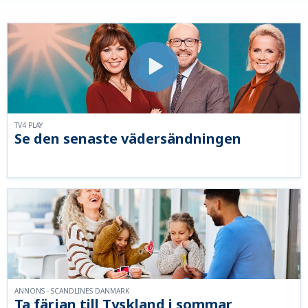
TV4 PLAY
Se den senaste vädersändningen
ANNONS - SCANDLINES DANMARK
Ta färjan till Tyskland i sommar