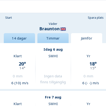
Start
Spara plats
Väder
Braunton
14 dagar
Timmar
Jämför
Idag 6 aug
Klart
SMHI
Yr
20
°
18
°
14
°
15
°
0
mm
Ingen data
0
mm
finns tillgänglig
6 (10) m/s
6 (- -) m/s
Fre 7 aug
Klart
SMHI
Yr