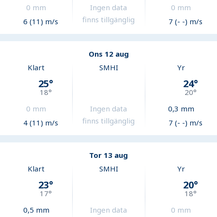
0
mm
Ingen data
0
mm
finns tillgänglig
6 (11) m/s
7 (- -) m/s
Ons 12 aug
Klart
SMHI
Yr
25
°
24
°
18
°
20
°
0
mm
Ingen data
0,3
mm
finns tillgänglig
4 (11) m/s
7 (- -) m/s
Tor 13 aug
Klart
SMHI
Yr
23
°
20
°
17
°
18
°
0,5
mm
Ingen data
0
mm