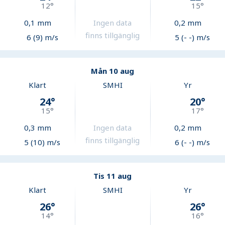
12
°
15
°
0,1
mm
Ingen data
0,2
mm
finns tillgänglig
6 (9) m/s
5 (- -) m/s
Mån 10 aug
Klart
SMHI
Yr
24
°
20
°
15
°
17
°
0,3
mm
Ingen data
0,2
mm
finns tillgänglig
5 (10) m/s
6 (- -) m/s
Tis 11 aug
Klart
SMHI
Yr
26
°
26
°
14
°
16
°