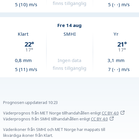
finns tillgänglig
5 (10) m/s
5 (- -) m/s
Fre 14 aug
Klart
SMHI
Yr
22
°
21
°
17
°
17
°
0,8
mm
Ingen data
3,1
mm
finns tillgänglig
5 (11) m/s
7 (- -) m/s
Prognosen uppdaterad
10:23
Väderprognos från MET Norge tillhandahållen
enligt
CC BY 4.0
Väderprognos från SMHI tillhandahållen
enligt
CC BY 4.0
Väderikoner från SMHI och MET Norge har mappats till
likvärdiga ikoner från Klart.