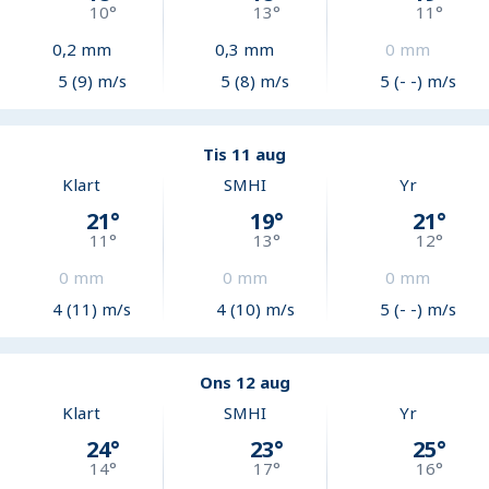
10
°
13
°
11
°
0,2
mm
0,3
mm
0
mm
5 (9) m/s
5 (8) m/s
5 (- -) m/s
Tis 11 aug
Klart
SMHI
Yr
21
°
19
°
21
°
11
°
13
°
12
°
0
mm
0
mm
0
mm
4 (11) m/s
4 (10) m/s
5 (- -) m/s
Ons 12 aug
Klart
SMHI
Yr
24
°
23
°
25
°
14
°
17
°
16
°