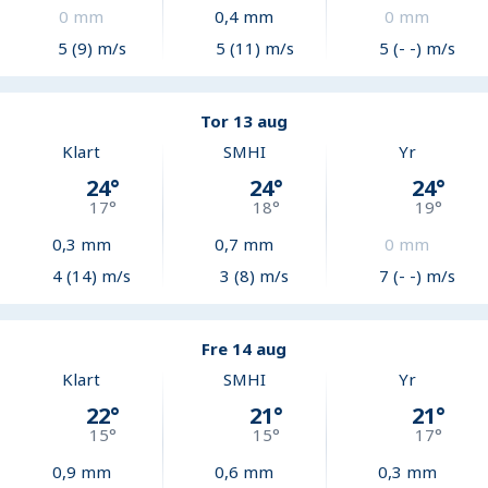
0
mm
0,4
mm
0
mm
5 (9) m/s
5 (11) m/s
5 (- -) m/s
Tor 13 aug
Klart
SMHI
Yr
24
°
24
°
24
°
17
°
18
°
19
°
0,3
mm
0,7
mm
0
mm
4 (14) m/s
3 (8) m/s
7 (- -) m/s
Fre 14 aug
Klart
SMHI
Yr
22
°
21
°
21
°
15
°
15
°
17
°
0,9
mm
0,6
mm
0,3
mm