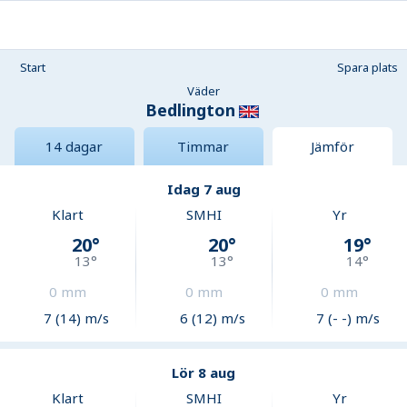
Start
Spara plats
Väder
Bedlington
14 dagar
Timmar
Jämför
Idag 7 aug
Klart
SMHI
Yr
20
°
20
°
19
°
13
°
13
°
14
°
0
mm
0
mm
0
mm
7 (14) m/s
6 (12) m/s
7 (- -) m/s
Lör 8 aug
Klart
SMHI
Yr