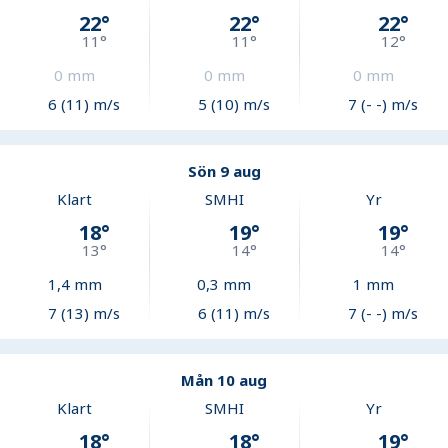
22
°
22
°
22
°
11
°
11
°
12
°
0
mm
0
mm
0
mm
6 (11) m/s
5 (10) m/s
7 (- -) m/s
Sön 9 aug
Klart
SMHI
Yr
18
°
19
°
19
°
13
°
14
°
14
°
1,4
mm
0,3
mm
1
mm
7 (13) m/s
6 (11) m/s
7 (- -) m/s
Mån 10 aug
Klart
SMHI
Yr
18
°
18
°
19
°