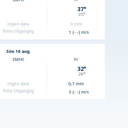
37
°
25
°
Ingen data
0
mm
finns tillgänglig
1 (- -) m/s
Sön 16 aug
SMHI
Yr
32
°
26
°
Ingen data
0,7
mm
finns tillgänglig
3 (- -) m/s