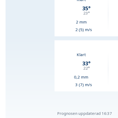
35
°
23
°
2
mm
2 (5) m/s
Klart
33
°
22
°
0,2
mm
3 (7) m/s
Prognosen uppdaterad
16:37