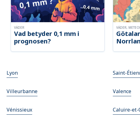
VÄDER
VÄDER, METE
Vad betyder 0,1 mm i
Götalan
prognosen?
Norrla
Lyon
Saint-Étie
Villeurbanne
Valence
Vénissieux
Caluire-et-