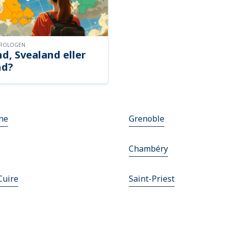
OROLOGEN
d, Svealand eller
nd?
nne
Grenoble
Chambéry
Cuire
Saint-Priest