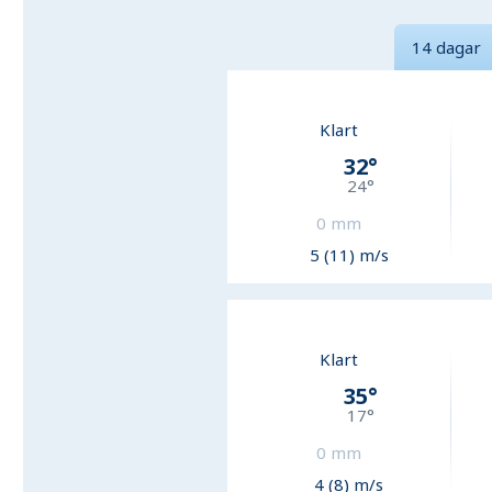
14 dagar
Klart
32
°
24
°
0
mm
5 (11) m/s
Klart
35
°
17
°
0
mm
4 (8) m/s