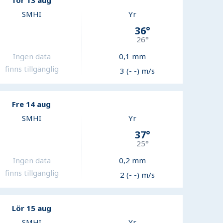
Tor 13 aug
SMHI
Yr
36
°
26
°
Ingen data
0,1
mm
finns tillgänglig
3 (- -) m/s
Fre 14 aug
SMHI
Yr
37
°
25
°
Ingen data
0,2
mm
finns tillgänglig
2 (- -) m/s
Lör 15 aug
SMHI
Yr