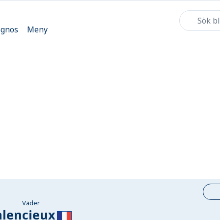
ognos
Meny
Väder
alencieux