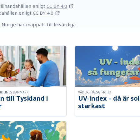
llhandahållen
enligt
CC BY 4.0
dahållen
enligt
CC BY 4.0
Norge har mappats till likvärdiga
NDLINES DANMARK
VÄDER, HÄLSA, FRITID
n till Tyskland i
UV-index – då är so
r
starkast