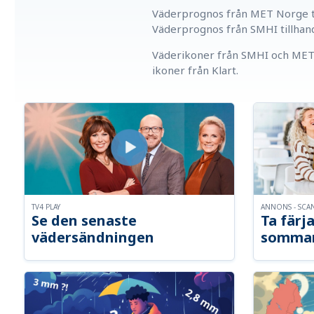
Väderprognos från MET Norge ti
Väderprognos från SMHI tillhan
Väderikoner från SMHI och MET 
ikoner från Klart.
TV4 PLAY
ANNONS - SCA
Se den senaste
Ta färja
vädersändningen
somma