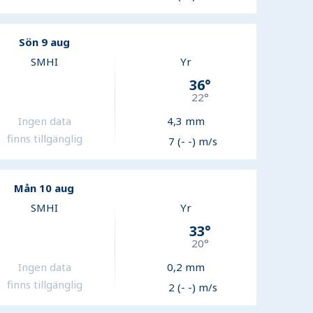
Sön 9 aug
SMHI
Yr
36
°
22
°
Ingen data
4,3
mm
finns tillgänglig
7 (- -) m/s
Mån 10 aug
SMHI
Yr
33
°
20
°
Ingen data
0,2
mm
finns tillgänglig
2 (- -) m/s