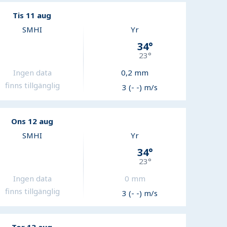
Tis 11 aug
SMHI
Yr
34
°
23
°
Ingen data
0,2
mm
finns tillgänglig
3 (- -) m/s
Ons 12 aug
SMHI
Yr
34
°
23
°
Ingen data
0
mm
finns tillgänglig
3 (- -) m/s