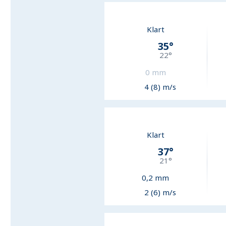
Klart
35
°
22
°
0
mm
4 (8) m/s
Klart
37
°
21
°
0,2
mm
2 (6) m/s