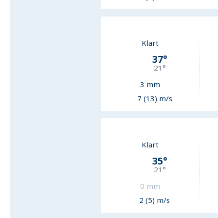
Klart
37
°
21
°
3
mm
7 (13) m/s
Klart
35
°
21
°
0
mm
2 (5) m/s