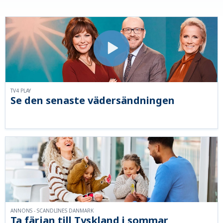
TV4 PLAY
Se den senaste vädersändningen
ANNONS - SCANDLINES DANMARK
Ta färjan till Tyskland i sommar