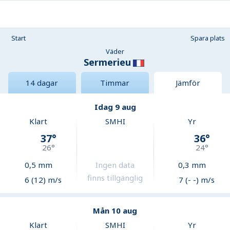
Start
Spara plats
Väder
Sermerieu
14 dagar
Timmar
Jämför
Idag 9 aug
Klart
SMHI
Yr
37
°
36
°
26
°
24
°
0,5
mm
Ingen data
0,3
mm
finns tillgänglig
6 (12) m/s
7 (- -) m/s
Mån 10 aug
Klart
SMHI
Yr