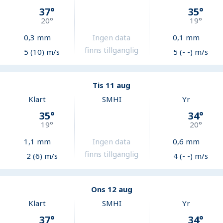
37
°
35
°
20
°
19
°
0,3
mm
Ingen data
0,1
mm
finns tillgänglig
5 (10) m/s
5 (- -) m/s
Tis 11 aug
Klart
SMHI
Yr
35
°
34
°
19
°
20
°
1,1
mm
Ingen data
0,6
mm
finns tillgänglig
2 (6) m/s
4 (- -) m/s
Ons 12 aug
Klart
SMHI
Yr
37
°
34
°