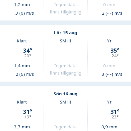
1,2
mm
Ingen data
0
mm
finns tillgänglig
3 (6) m/s
2 (- -) m/s
Lör 15 aug
Klart
SMHI
Yr
34
°
35
°
20
°
24
°
1,4
mm
Ingen data
0
mm
finns tillgänglig
2 (6) m/s
3 (- -) m/s
Sön 16 aug
Klart
SMHI
Yr
31
°
31
°
19
°
23
°
3,7
mm
Ingen data
0,9
mm