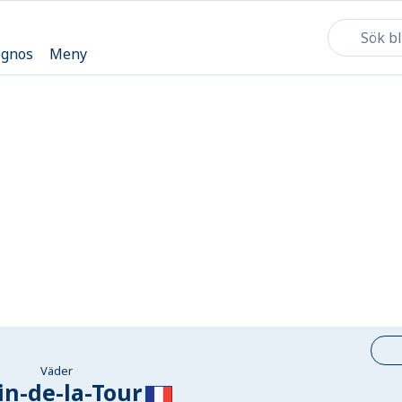
ognos
Meny
Väder
in-de-la-Tour