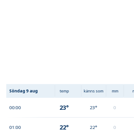
Söndag
9 aug
temp
känns som
mm
23°
00:00
23°
0
22°
01:00
22°
0