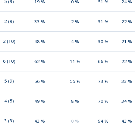
5
(
9
)
19
%
0
%
51
%
24
%
2
(
9
)
33
%
2
%
31
%
22
%
2
(
10
)
48
%
4
%
30
%
21
%
6
(
10
)
62
%
11
%
66
%
22
%
5
(
9
)
56
%
55
%
73
%
33
%
4
(
5
)
49
%
8
%
70
%
34
%
3
(
3
)
43
%
0
%
94
%
43
%