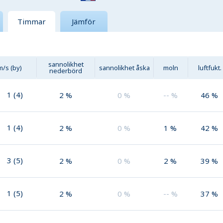
Timmar
Jämför
sannolikhet
m/s (by)
sannolikhet åska
moln
luftfukt.
nederbörd
1
(
4
)
2
%
0
%
--
%
46
%
1
(
4
)
2
%
0
%
1
%
42
%
3
(
5
)
2
%
0
%
2
%
39
%
1
(
5
)
2
%
0
%
--
%
37
%