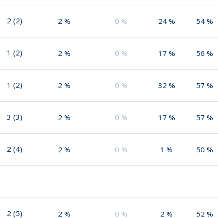
2
(
2
)
2
%
0
%
24
%
54
%
1
(
2
)
2
%
0
%
17
%
56
%
1
(
2
)
2
%
0
%
32
%
57
%
3
(
3
)
2
%
0
%
17
%
57
%
2
(
4
)
2
%
0
%
1
%
50
%
2
(
5
)
2
%
0
%
2
%
52
%