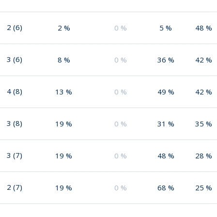
2
(
6
)
2
%
0
%
5
%
48
%
3
(
6
)
8
%
0
%
36
%
42
%
4
(
8
)
13
%
0
%
49
%
42
%
3
(
8
)
19
%
0
%
31
%
35
%
3
(
7
)
19
%
0
%
48
%
28
%
2
(
7
)
19
%
0
%
68
%
25
%