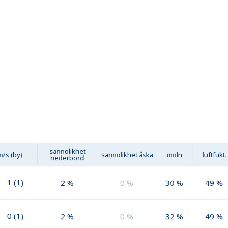
sannolikhet
m/s (by)
sannolikhet åska
moln
luftfukt.
nederbörd
1
(
1
)
2
%
0
%
30
%
49
%
0
(
1
)
2
%
0
%
32
%
49
%