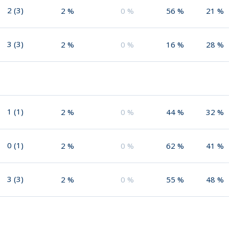
2
(
3
)
2
%
0
%
56
%
21
%
3
(
3
)
2
%
0
%
16
%
28
%
1
(
1
)
2
%
0
%
44
%
32
%
0
(
1
)
2
%
0
%
62
%
41
%
3
(
3
)
2
%
0
%
55
%
48
%