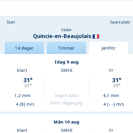
Start
Spara plats
Väder
Quincie-en-Beaujolais
14 dagar
Timmar
Jämför
Idag 9 aug
Klart
SMHI
Yr
31
°
31
°
21
°
25
°
1,2
mm
Ingen data
4,1
mm
finns tillgänglig
4 (8) m/s
4 (- -) m/s
Mån 10 aug
Klart
SMHI
Yr