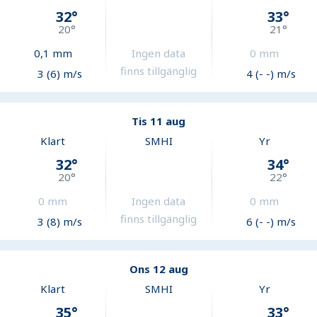
32
°
33
°
20
°
21
°
0,1
mm
Ingen data
0
mm
finns tillgänglig
3 (6) m/s
4 (- -) m/s
Tis 11 aug
Klart
SMHI
Yr
32
°
34
°
20
°
22
°
0
mm
Ingen data
0
mm
finns tillgänglig
3 (8) m/s
6 (- -) m/s
Ons 12 aug
Klart
SMHI
Yr
35
°
33
°