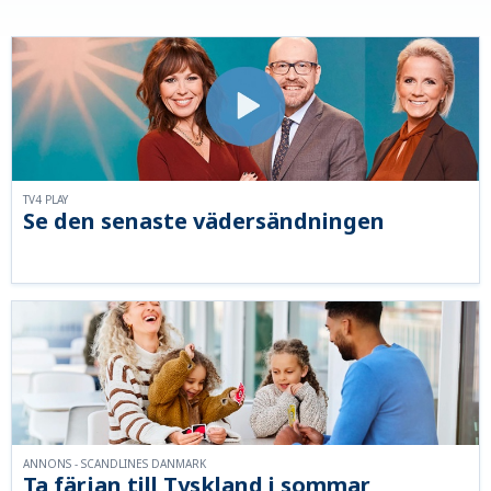
TV4 PLAY
Se den senaste vädersändningen
ANNONS - SCANDLINES DANMARK
Ta färjan till Tyskland i sommar