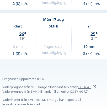
finns tillgänglig
2 (8) m/s
4 (- -) m/s
Mån 17 aug
Klart
SMHI
Yr
26
°
25
°
19
°
21
°
0
mm
Ingen data
10
mm
finns tillgänglig
3 (5) m/s
3 (- -) m/s
Prognosen uppdaterad
08:37
Väderprognos från MET Norge tillhandahållen
enligt
CC BY 4.0
Väderprognos från SMHI tillhandahållen
enligt
CC BY 4.0
Väderikoner från SMHI och MET Norge har mappats till
likvärdiga ikoner från Klart.