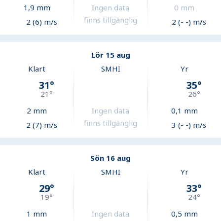
1,9
mm
Ingen data
0
mm
finns tillgänglig
2 (6) m/s
2 (- -) m/s
Lör 15 aug
Klart
SMHI
Yr
31
°
35
°
21
°
26
°
2
mm
Ingen data
0,1
mm
finns tillgänglig
2 (7) m/s
3 (- -) m/s
Sön 16 aug
Klart
SMHI
Yr
29
°
33
°
19
°
24
°
1
mm
Ingen data
0,5
mm