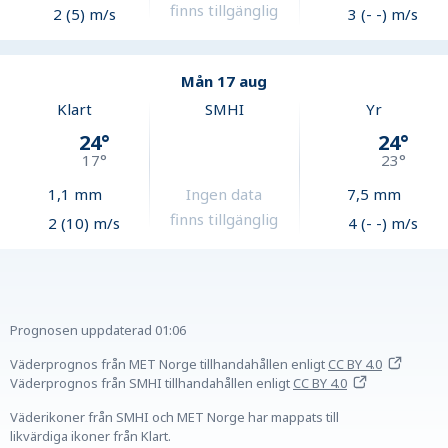
finns tillgänglig
2 (5) m/s
3 (- -) m/s
Mån 17 aug
Klart
SMHI
Yr
24
°
24
°
17
°
23
°
1,1
mm
Ingen data
7,5
mm
finns tillgänglig
2 (10) m/s
4 (- -) m/s
Prognosen uppdaterad
01:06
Väderprognos från MET Norge tillhandahållen
enligt
CC BY 4.0
Väderprognos från SMHI tillhandahållen
enligt
CC BY 4.0
Väderikoner från SMHI och MET Norge har mappats till
likvärdiga ikoner från Klart.