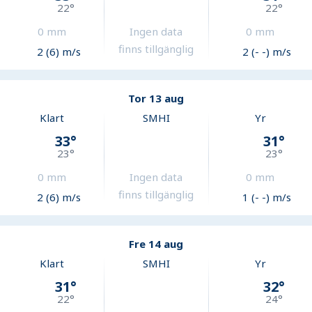
22
°
22
°
0
mm
Ingen data
0
mm
finns tillgänglig
2 (6) m/s
2 (- -) m/s
Tor 13 aug
Klart
SMHI
Yr
33
°
31
°
23
°
23
°
0
mm
Ingen data
0
mm
finns tillgänglig
2 (6) m/s
1 (- -) m/s
Fre 14 aug
Klart
SMHI
Yr
31
°
32
°
22
°
24
°