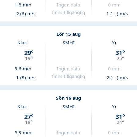
1,8
mm
Ingen data
0
mm
finns tillgänglig
2 (6) m/s
1 (- -) m/s
Lör 15 aug
Klart
SMHI
Yr
29
°
31
°
19
°
25
°
3,6
mm
Ingen data
0
mm
finns tillgänglig
1 (8) m/s
2 (- -) m/s
Sön 16 aug
Klart
SMHI
Yr
27
°
31
°
18
°
24
°
5,3
mm
Ingen data
0
mm