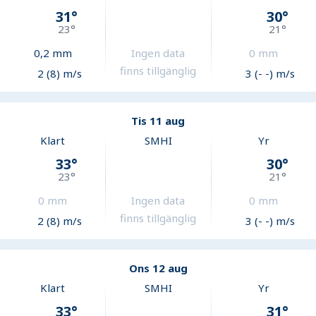
31
°
30
°
23
°
21
°
0,2
mm
Ingen data
0
mm
finns tillgänglig
2 (8) m/s
3 (- -) m/s
Tis 11 aug
Klart
SMHI
Yr
33
°
30
°
23
°
21
°
0
mm
Ingen data
0
mm
finns tillgänglig
2 (8) m/s
3 (- -) m/s
Ons 12 aug
Klart
SMHI
Yr
33
°
31
°