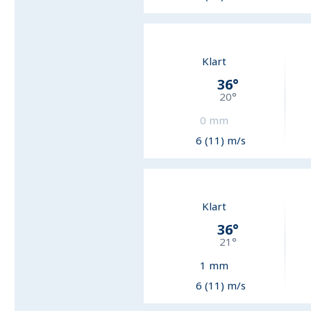
Klart
36
°
20
°
0
mm
6 (11) m/s
Klart
36
°
21
°
1
mm
6 (11) m/s