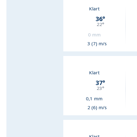
Klart
36
°
22
°
0
mm
3 (7) m/s
Klart
37
°
23
°
0,1
mm
2 (6) m/s
Klart