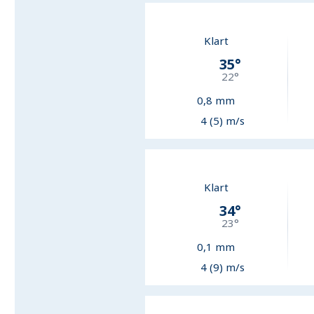
Klart
35
°
22
°
0,8
mm
4 (5) m/s
Klart
34
°
23
°
0,1
mm
4 (9) m/s