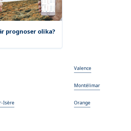
är prognoser olika?
Valence
Montélimar
-Isère
Orange