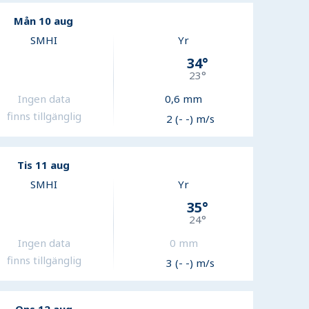
Mån 10 aug
SMHI
Yr
34
°
23
°
Ingen data
0,6
mm
finns tillgänglig
2 (- -) m/s
Tis 11 aug
SMHI
Yr
35
°
24
°
Ingen data
0
mm
finns tillgänglig
3 (- -) m/s