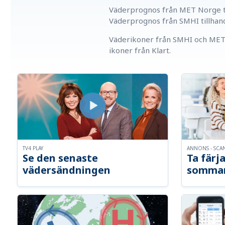
Väderprognos från MET Norge ti
Väderprognos från SMHI tillhan
Väderikoner från SMHI och MET 
ikoner från Klart.
TV4 PLAY
ANNONS - SCA
Se den senaste
Ta färja
vädersändningen
somma