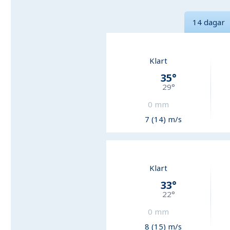
14 dagar
Klart
35
°
29
°
0
mm
7 (14) m/s
Klart
33
°
22
°
0
mm
8 (15) m/s