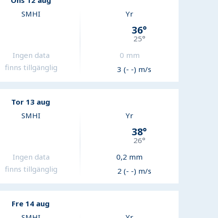
Ons 12 aug
SMHI
Yr
36
°
25
°
Ingen data
0
mm
finns tillgänglig
3 (- -) m/s
Tor 13 aug
SMHI
Yr
38
°
26
°
Ingen data
0,2
mm
finns tillgänglig
2 (- -) m/s
Fre 14 aug
SMHI
Yr