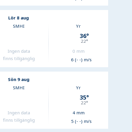
Lör 8 aug
SMHI
Yr
36
°
22
°
Ingen data
0
mm
finns tillgänglig
6 (- -) m/s
Sön 9 aug
SMHI
Yr
35
°
22
°
Ingen data
4
mm
finns tillgänglig
5 (- -) m/s