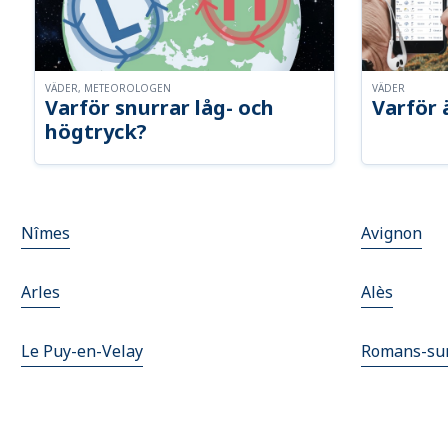
VÄDER, METEOROLOGEN
VÄDER
Varför snurrar låg- och
Varför 
högtryck?
Nîmes
Avignon
Arles
Alès
Le Puy-en-Velay
Romans-sur