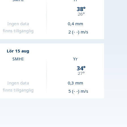
38
°
26
°
Ingen data
0,4
mm
finns tillgänglig
2 (- -) m/s
Lör 15 aug
SMHI
Yr
34
°
27
°
Ingen data
0,3
mm
finns tillgänglig
5 (- -) m/s