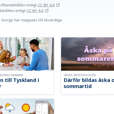
llhandahållen
enligt
CC BY 4.0
dahållen
enligt
CC BY 4.0
Norge har mappats till likvärdiga
NDLINES DANMARK
VÄDER, METEOROLOGEN
n till Tyskland i
Därför bildas åska 
r
sommartid