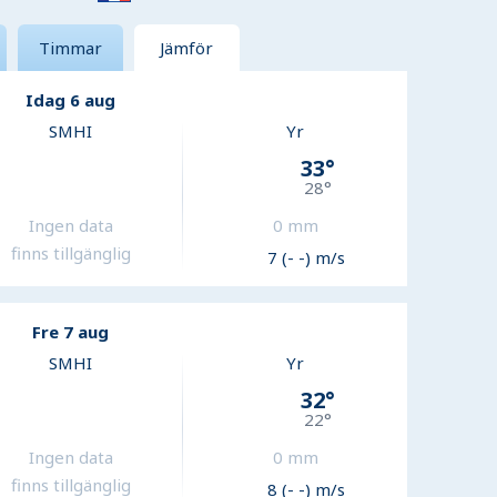
Timmar
Jämför
Idag 6 aug
SMHI
Yr
33
°
28
°
Ingen data
0
mm
finns tillgänglig
7 (- -) m/s
Fre 7 aug
SMHI
Yr
32
°
22
°
Ingen data
0
mm
finns tillgänglig
8 (- -) m/s