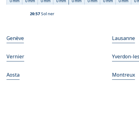
0 mm
0 mm
0 mm
0 mm
0 mm
0 mm
0 mm
0 mm
0 
20:57
Sol ner
Genève
Lausanne
Vernier
Yverdon-le
Aosta
Montreux