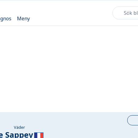
ognos
Meny
Väder
e Sappey