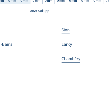
mm
0 mm
0 mm
0 mm
0 mm
0 mm
0 mm
0 mm
0 mm
0
06:25
Sol upp
Sion
s-Bains
Lancy
Chambéry