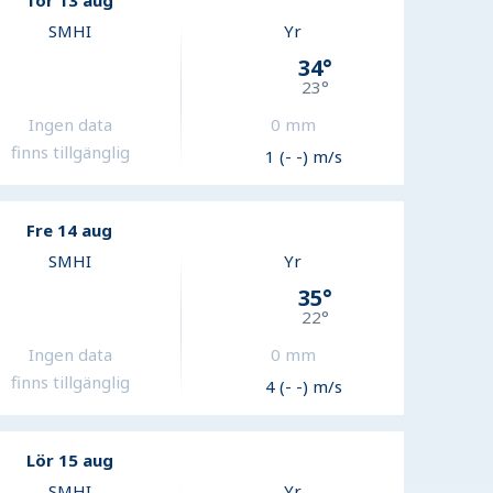
Tor 13 aug
SMHI
Yr
34
°
23
°
Ingen data
0
mm
finns tillgänglig
1 (- -) m/s
Fre 14 aug
SMHI
Yr
35
°
22
°
Ingen data
0
mm
finns tillgänglig
4 (- -) m/s
Lör 15 aug
SMHI
Yr