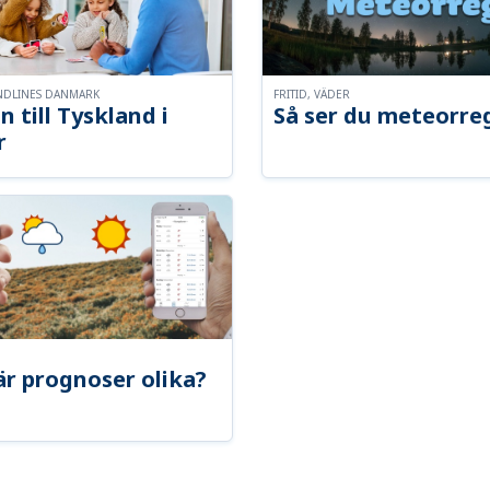
NDLINES DANMARK
FRITID, VÄDER
n till Tyskland i
Så ser du meteorre
r
är prognoser olika?