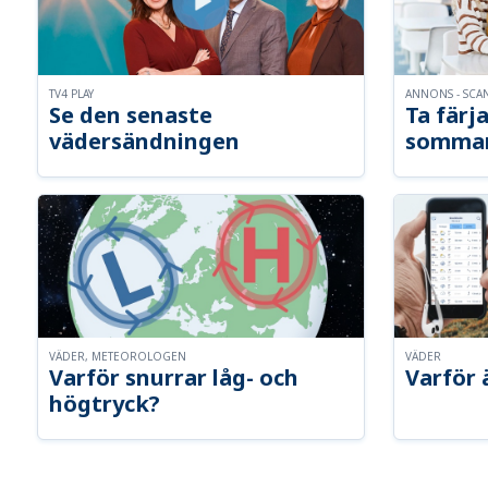
TV4 PLAY
ANNONS - SCA
Se den senaste
Ta färja
vädersändningen
somma
VÄDER, METEOROLOGEN
VÄDER
Varför snurrar låg- och
Varför 
högtryck?