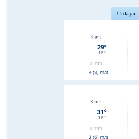
14 dagar
Klart
29
°
18
°
0
mm
4 (8) m/s
Klart
31
°
18
°
0
mm
3 (6) m/s