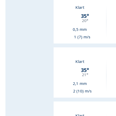
Klart
35
°
20
°
0,5
mm
1 (7) m/s
Klart
35
°
21
°
2,1
mm
2 (10) m/s
Klart