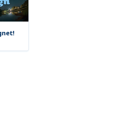
gnet!