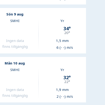
Sön 9 aug
SMHI
Yr
34
°
20
°
Ingen data
1,5
mm
finns tillgänglig
6 (- -) m/s
Mån 10 aug
SMHI
Yr
32
°
22
°
Ingen data
1,9
mm
finns tillgänglig
2 (- -) m/s