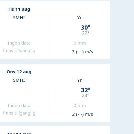
Tis 11 aug
SMHI
Yr
30
°
22
°
Ingen data
0
mm
finns tillgänglig
3 (- -) m/s
Ons 12 aug
SMHI
Yr
32
°
23
°
Ingen data
0
mm
finns tillgänglig
2 (- -) m/s