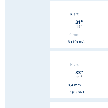
Klart
31
°
19
°
0
mm
3 (10) m/s
Klart
33
°
19
°
0,4
mm
2 (6) m/s