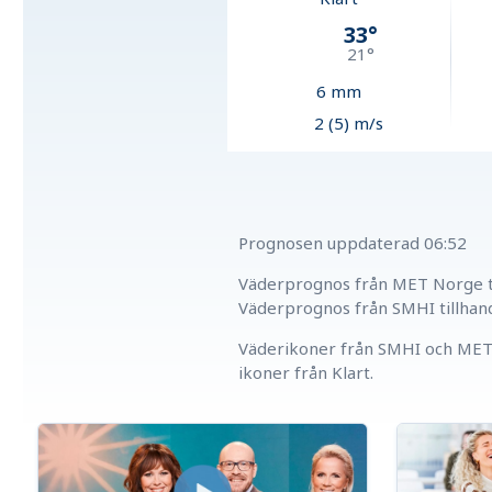
33
°
21
°
6
mm
2 (5) m/s
Prognosen uppdaterad
06:52
Väderprognos från MET Norge ti
Väderprognos från SMHI tillhan
Väderikoner från SMHI och MET 
ikoner från Klart.