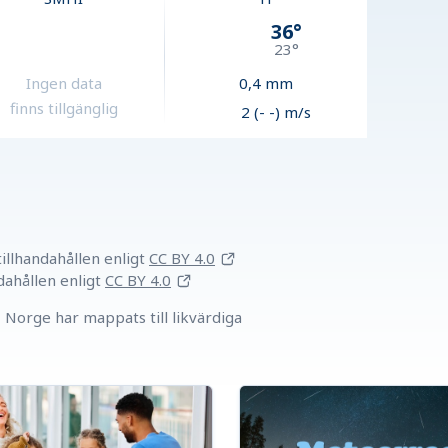
36
°
23
°
Ingen data
0,4
mm
finns tillgänglig
2 (- -) m/s
llhandahållen
enligt
CC BY 4.0
dahållen
enligt
CC BY 4.0
Norge har mappats till likvärdiga