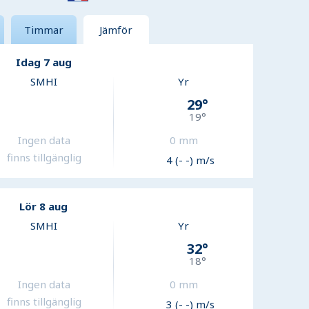
Timmar
Jämför
Idag 7 aug
SMHI
Yr
29
°
19
°
Ingen data
0
mm
finns tillgänglig
4 (- -) m/s
Lör 8 aug
SMHI
Yr
32
°
18
°
Ingen data
0
mm
finns tillgänglig
3 (- -) m/s