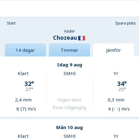
Start
Spara plats
Väder
Chozeau
14 dagar
Timmar
Jämför
Idag 9 aug
Klart
SMHI
Yr
32
°
34
°
27
°
25
°
2,4
mm
Ingen data
0,3
mm
finns tillgänglig
6 (7) m/s
4 (- -) m/s
Mån 10 aug
Klart
SMHI
Yr