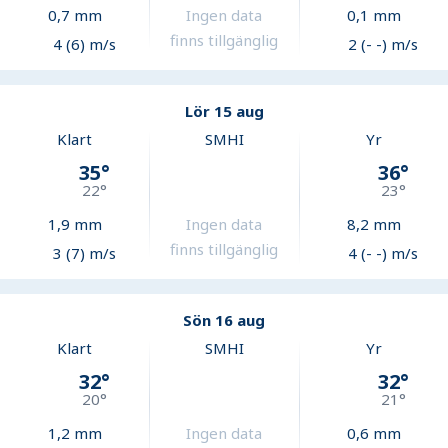
0,7
mm
Ingen data
0,1
mm
finns tillgänglig
4 (6) m/s
2 (- -) m/s
Lör 15 aug
Klart
SMHI
Yr
35
°
36
°
22
°
23
°
1,9
mm
Ingen data
8,2
mm
finns tillgänglig
3 (7) m/s
4 (- -) m/s
Sön 16 aug
Klart
SMHI
Yr
32
°
32
°
20
°
21
°
1,2
mm
Ingen data
0,6
mm