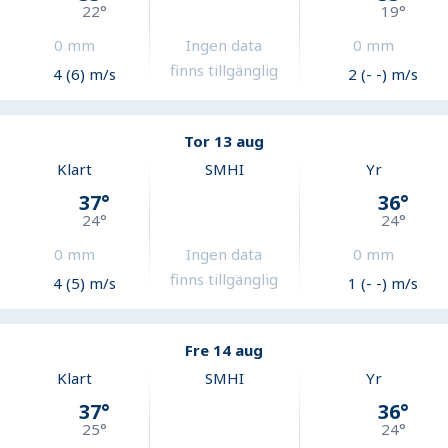
22
°
19
°
0
mm
Ingen data
0
mm
finns tillgänglig
4 (6) m/s
2 (- -) m/s
Tor 13 aug
Klart
SMHI
Yr
37
°
36
°
24
°
24
°
0
mm
Ingen data
0
mm
finns tillgänglig
4 (5) m/s
1 (- -) m/s
Fre 14 aug
Klart
SMHI
Yr
37
°
36
°
25
°
24
°