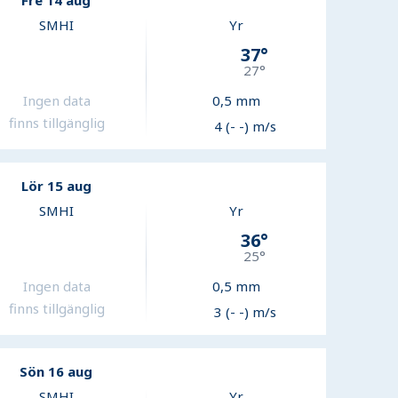
Fre 14 aug
SMHI
Yr
37
°
27
°
Ingen data
0,5
mm
finns tillgänglig
4 (- -) m/s
Lör 15 aug
SMHI
Yr
36
°
25
°
Ingen data
0,5
mm
finns tillgänglig
3 (- -) m/s
Sön 16 aug
SMHI
Yr