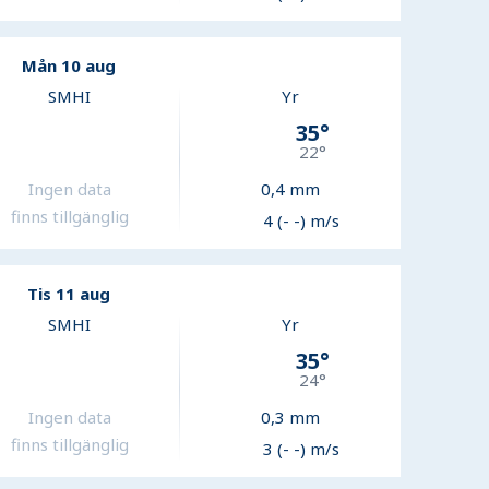
Mån 10 aug
SMHI
Yr
35
°
22
°
Ingen data
0,4
mm
finns tillgänglig
4 (- -) m/s
Tis 11 aug
SMHI
Yr
35
°
24
°
Ingen data
0,3
mm
finns tillgänglig
3 (- -) m/s