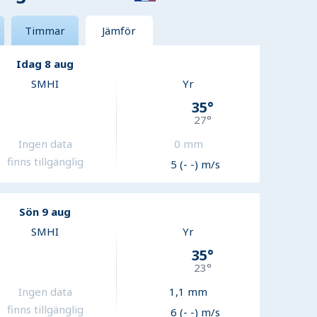
Timmar
Jämför
Idag 8 aug
SMHI
Yr
35
°
27
°
Ingen data
0
mm
finns tillgänglig
5 (- -) m/s
Sön 9 aug
SMHI
Yr
35
°
23
°
Ingen data
1,1
mm
finns tillgänglig
6 (- -) m/s