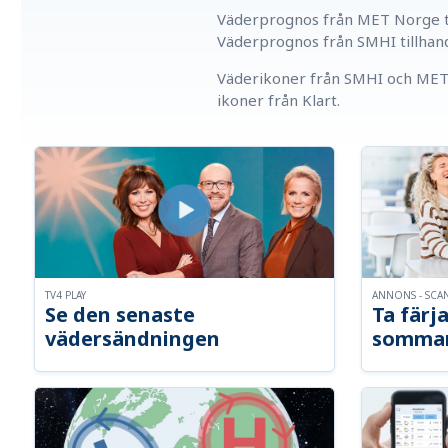
Väderprognos från MET Norge ti
Väderprognos från SMHI tillhan
Väderikoner från SMHI och MET 
ikoner från Klart.
TV4 PLAY
ANNONS - SCA
Se den senaste
Ta färja
vädersändningen
somma