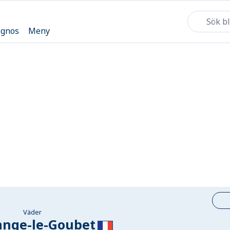
ognos
Meny
Väder
ange-le-Goubet