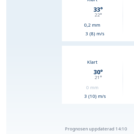
33
°
22
°
0,2
mm
3 (8) m/s
Klart
30
°
21
°
0
mm
3 (10) m/s
Prognosen uppdaterad
14:10