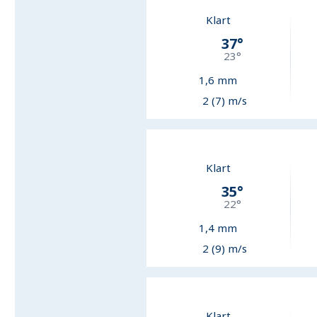
Klart
37
°
23
°
1,6
mm
2 (7) m/s
Klart
35
°
22
°
1,4
mm
2 (9) m/s
Klart