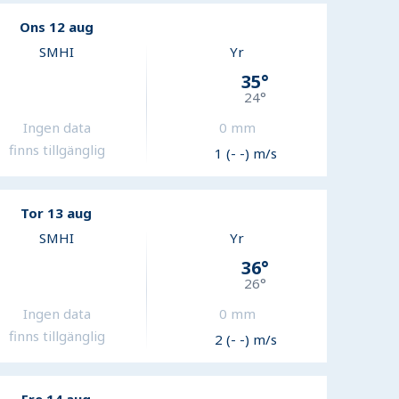
Ons 12 aug
SMHI
Yr
35
°
24
°
Ingen data
0
mm
finns tillgänglig
1 (- -) m/s
Tor 13 aug
SMHI
Yr
36
°
26
°
Ingen data
0
mm
finns tillgänglig
2 (- -) m/s