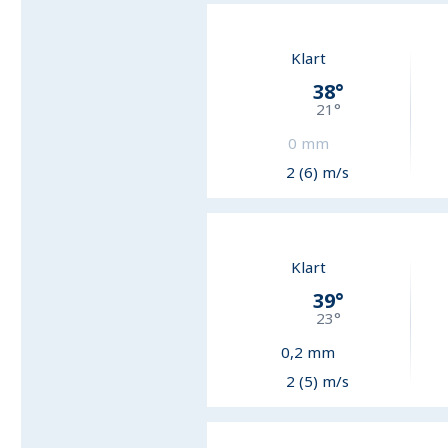
Klart
38
°
21
°
0
mm
2 (6) m/s
Klart
39
°
23
°
0,2
mm
2 (5) m/s