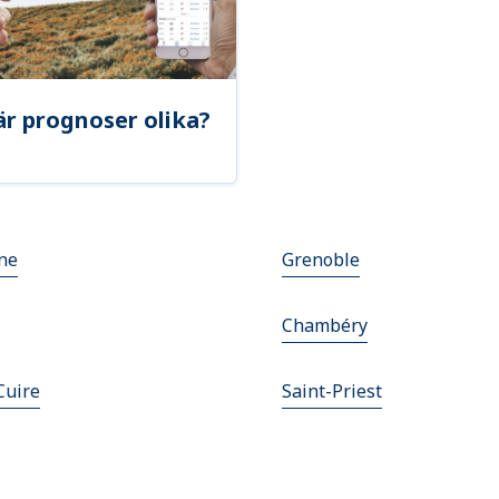
är prognoser olika?
nne
Grenoble
Chambéry
Cuire
Saint-Priest