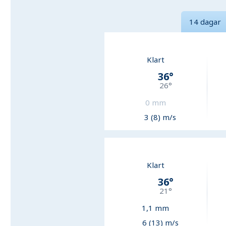
14 dagar
Klart
36
°
26
°
0
mm
3 (8) m/s
Klart
36
°
21
°
1,1
mm
6 (13) m/s