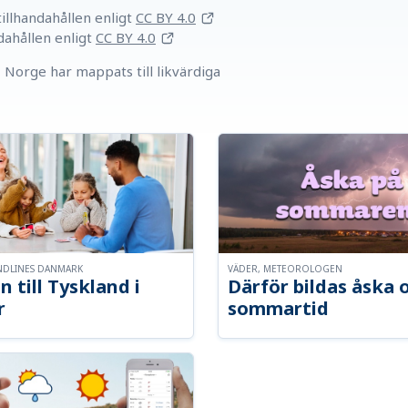
llhandahållen
enligt
CC BY 4.0
dahållen
enligt
CC BY 4.0
Norge har mappats till likvärdiga
NDLINES DANMARK
VÄDER, METEOROLOGEN
n till Tyskland i
Därför bildas åska 
r
sommartid