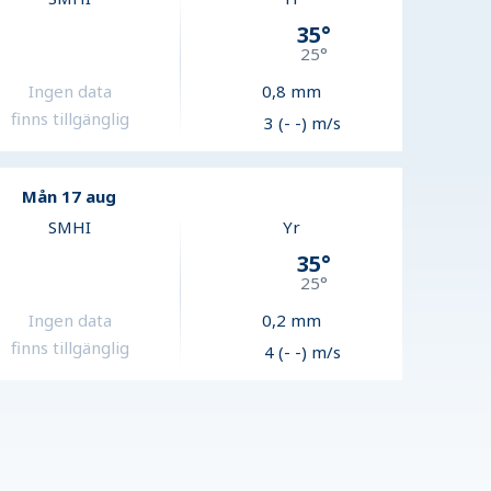
35
°
25
°
Ingen data
0,8
mm
finns tillgänglig
3 (- -) m/s
Mån 17 aug
SMHI
Yr
35
°
25
°
Ingen data
0,2
mm
finns tillgänglig
4 (- -) m/s