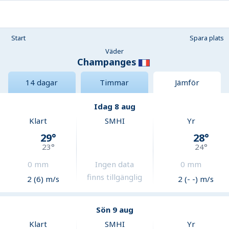
Start
Spara plats
Väder
Champanges
14 dagar
Timmar
Jämför
Idag 8 aug
Klart
SMHI
Yr
29
°
28
°
23
°
24
°
0
mm
Ingen data
0
mm
finns tillgänglig
2 (6) m/s
2 (- -) m/s
Sön 9 aug
Klart
SMHI
Yr