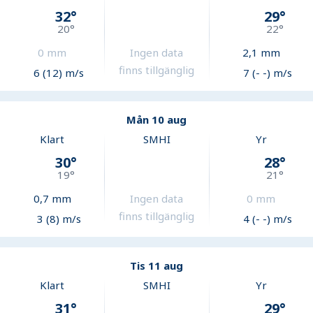
32
°
29
°
20
°
22
°
0
mm
Ingen data
2,1
mm
finns tillgänglig
6 (12) m/s
7 (- -) m/s
Mån 10 aug
Klart
SMHI
Yr
30
°
28
°
19
°
21
°
0,7
mm
Ingen data
0
mm
finns tillgänglig
3 (8) m/s
4 (- -) m/s
Tis 11 aug
Klart
SMHI
Yr
31
°
29
°