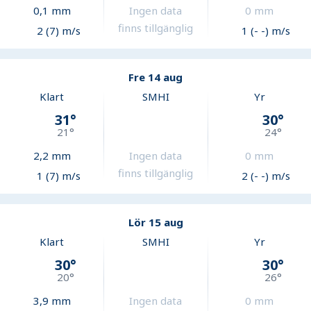
0,1
mm
Ingen data
0
mm
finns tillgänglig
2 (7) m/s
1 (- -) m/s
Fre 14 aug
Klart
SMHI
Yr
31
°
30
°
21
°
24
°
2,2
mm
Ingen data
0
mm
finns tillgänglig
1 (7) m/s
2 (- -) m/s
Lör 15 aug
Klart
SMHI
Yr
30
°
30
°
20
°
26
°
3,9
mm
Ingen data
0
mm