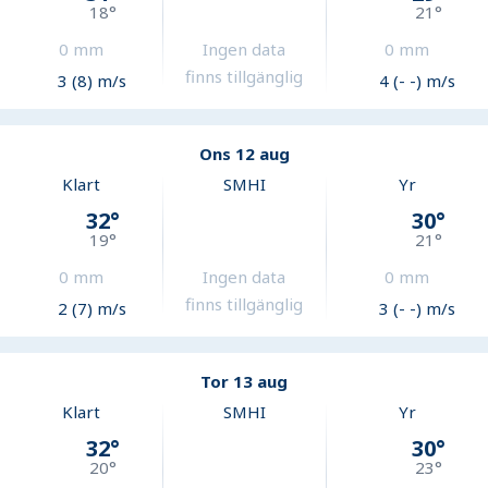
18
°
21
°
0
mm
Ingen data
0
mm
finns tillgänglig
3 (8) m/s
4 (- -) m/s
Ons 12 aug
Klart
SMHI
Yr
32
°
30
°
19
°
21
°
0
mm
Ingen data
0
mm
finns tillgänglig
2 (7) m/s
3 (- -) m/s
Tor 13 aug
Klart
SMHI
Yr
32
°
30
°
20
°
23
°