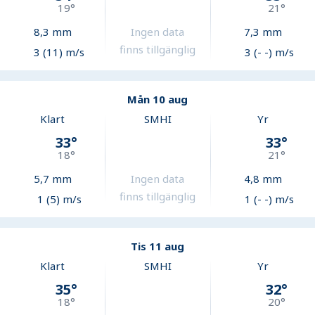
19
°
21
°
8,3
mm
Ingen data
7,3
mm
finns tillgänglig
3 (11) m/s
3 (- -) m/s
Mån 10 aug
Klart
SMHI
Yr
33
°
33
°
18
°
21
°
5,7
mm
Ingen data
4,8
mm
finns tillgänglig
1 (5) m/s
1 (- -) m/s
Tis 11 aug
Klart
SMHI
Yr
35
°
32
°
18
°
20
°