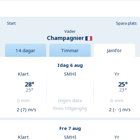
Start
Spara plats
Väder
Champagnier
14 dagar
Timmar
Jämför
Idag 6 aug
Klart
SMHI
Yr
28
°
25
°
25
°
23
°
0
mm
Ingen data
0
mm
finns tillgänglig
2 (7) m/s
2 (- -) m/s
Fre 7 aug
Klart
SMHI
Yr