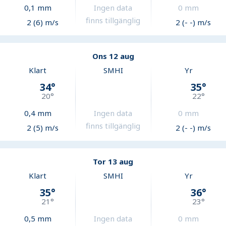
0,1
mm
Ingen data
0
mm
finns tillgänglig
2 (6) m/s
2 (- -) m/s
Ons 12 aug
Klart
SMHI
Yr
34
°
35
°
20
°
22
°
0,4
mm
Ingen data
0
mm
finns tillgänglig
2 (5) m/s
2 (- -) m/s
Tor 13 aug
Klart
SMHI
Yr
35
°
36
°
21
°
23
°
0,5
mm
Ingen data
0
mm