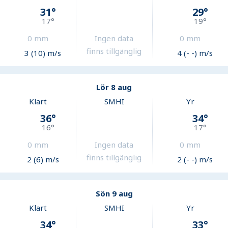
31
°
29
°
17
°
19
°
0
mm
Ingen data
0
mm
finns tillgänglig
3 (10) m/s
4 (- -) m/s
Lör 8 aug
Klart
SMHI
Yr
36
°
34
°
16
°
17
°
0
mm
Ingen data
0
mm
finns tillgänglig
2 (6) m/s
2 (- -) m/s
Sön 9 aug
Klart
SMHI
Yr
34
°
33
°