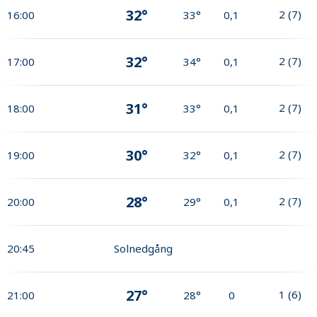
32°
2
(
7
)
16:00
33°
0,1
32°
2
(
7
)
17:00
34°
0,1
31°
2
(
7
)
18:00
33°
0,1
30°
2
(
7
)
19:00
32°
0,1
28°
2
(
7
)
20:00
29°
0,1
20:45
Solnedgång
27°
1
(
6
)
21:00
28°
0