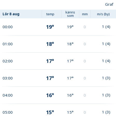
Graf
känns
Lör
8 aug
temp
mm
m/s (by)
som
19°
1
(
4
)
00:00
19°
0
18°
1
(
4
)
01:00
18°
0
17°
1
(
4
)
02:00
17°
0
17°
1
(
3
)
03:00
17°
0
16°
1
(
3
)
04:00
16°
0
15°
1
(
3
)
05:00
15°
0