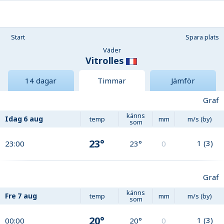
Start
Spara plats
Väder
Vitrolles
14 dagar
Timmar
Jämför
Graf
känns
Idag
6 aug
temp
mm
m/s (by)
som
23°
1
(
3
)
23:00
23°
0
Graf
känns
Fre
7 aug
temp
mm
m/s (by)
som
20°
1
(
3
)
00:00
20°
0