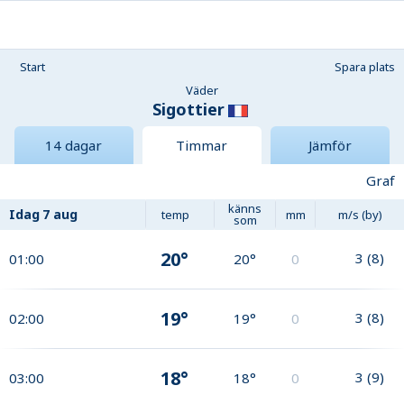
Start
Spara plats
Väder
Sigottier
14 dagar
Timmar
Jämför
Graf
känns
Idag
7 aug
temp
mm
m/s (by)
som
20°
3
(
8
)
01:00
20°
0
19°
3
(
8
)
02:00
19°
0
18°
3
(
9
)
03:00
18°
0