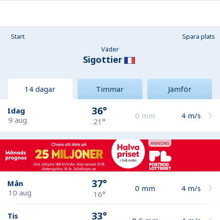
Start
Spara plats
Väder
Sigottier
14 dagar
Timmar
Jämför
36°
Idag
0
mm
4
m/s
9 aug
21°
37°
Mån
0
mm
4
m/s
10 aug
16°
33°
Tis