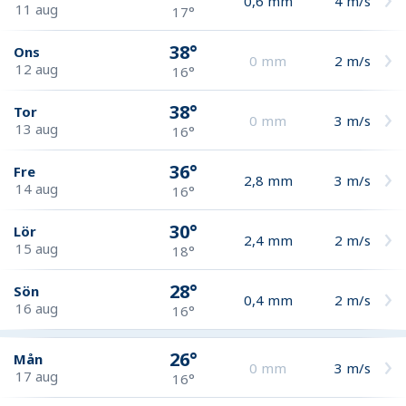
0,6
mm
4
m/s
11 aug
17°
38°
Ons
0
mm
2
m/s
12 aug
16°
38°
Tor
0
mm
3
m/s
13 aug
16°
36°
Fre
2,8
mm
3
m/s
14 aug
16°
30°
Lör
2,4
mm
2
m/s
15 aug
18°
28°
Sön
0,4
mm
2
m/s
16 aug
16°
26°
Mån
0
mm
3
m/s
17 aug
16°