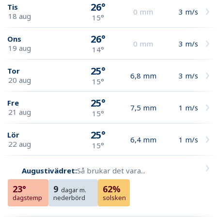
26°
Tis
0
mm
3
m/s
18 aug
15°
26°
Ons
0
mm
3
m/s
19 aug
14°
25°
Tor
6,8
mm
3
m/s
20 aug
15°
25°
Fre
7,5
mm
1
m/s
21 aug
15°
25°
Lör
6,4
mm
1
m/s
22 aug
15°
Augustivädret:
Så brukar det vara...
23°
9
62%
dagar m.
dagstemp
nederbörd
solsken