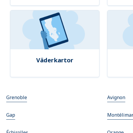
Väderkartor
Grenoble
Avignon
Gap
Montélima
Échirolles
Orange