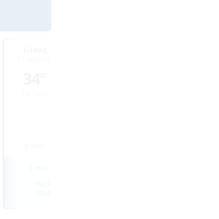
Tisdag
Onsdag
Torsdag
11 augusti
12 augusti
13 augusti
34°
31°
32°
14°
min
17°
min
18°
min
0
mm
0,4
mm
0,9
mm
3
m/s
2
m/s
2
m/s
06:34
06:35
06:37
20:49
20:47
20:46