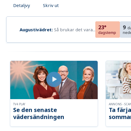
Detaljvy
Skriv ut
23°
9
d
Augustivädret:
Så brukar det vara...
dagstemp
ned
TV4 PLAY
ANNONS - SCA
Se den senaste
Ta färja
vädersändningen
somma