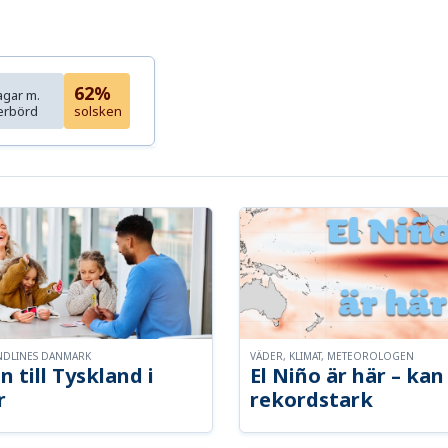
62%
agar m.
erbörd
solsken
NDLINES DANMARK
VÄDER, KLIMAT, METEOROLOGEN
n till Tyskland i
El Niño är här – kan 
r
rekordstark