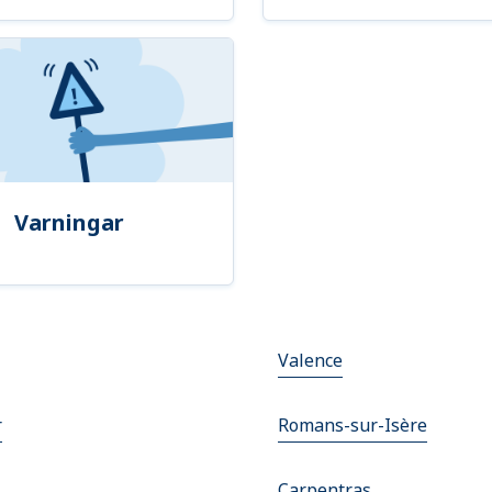
Varningar
Valence
r
Romans-sur-Isère
Carpentras