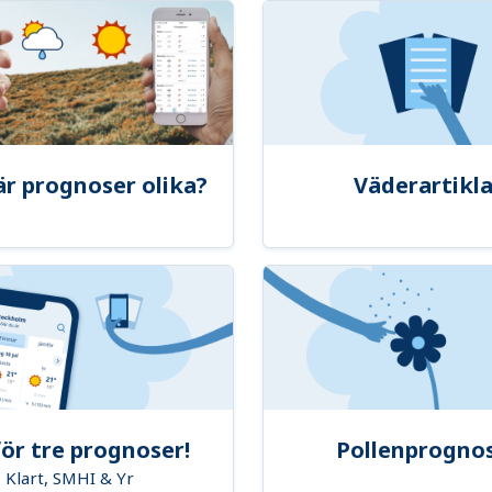
är prognoser olika?
Väderartikla
ör tre prognoser!
Pollenprogno
Klart, SMHI & Yr