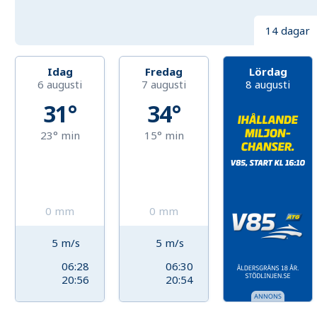
14 dagar
Idag
Fredag
Lördag
6 augusti
7 augusti
8 augusti
31°
34°
23°
min
15°
min
0
mm
0
mm
5
m/s
5
m/s
06:28
06:30
20:56
20:54