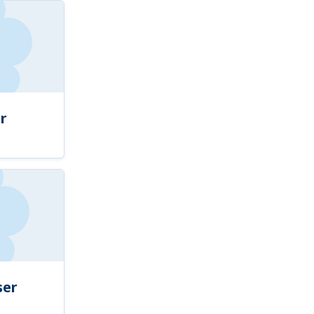
r
ser