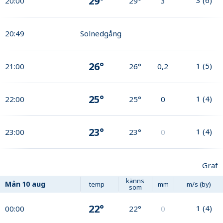
29°
20:00
29°
3
20:49
Solnedgång
26°
1
(
5
)
21:00
26°
0,2
25°
1
(
4
)
22:00
25°
0
23°
1
(
4
)
23:00
23°
0
Graf
känns
Mån
10 aug
temp
mm
m/s (by)
som
22°
1
(
4
)
00:00
22°
0