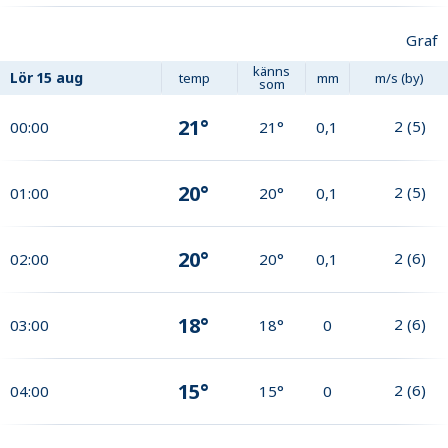
Graf
känns
Lör
15 aug
temp
mm
m/s (by)
som
21°
2
(
5
)
00:00
21°
0,1
20°
2
(
5
)
01:00
20°
0,1
20°
2
(
6
)
02:00
20°
0,1
18°
2
(
6
)
03:00
18°
0
15°
2
(
6
)
04:00
15°
0