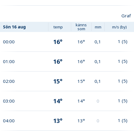
Graf
känns
Sön
16 aug
temp
mm
m/s (by)
som
16°
1
(
5
)
00:00
16°
0,1
16°
1
(
5
)
01:00
16°
0,1
15°
1
(
5
)
02:00
15°
0,1
14°
1
(
5
)
03:00
14°
0
13°
1
(
5
)
04:00
13°
0