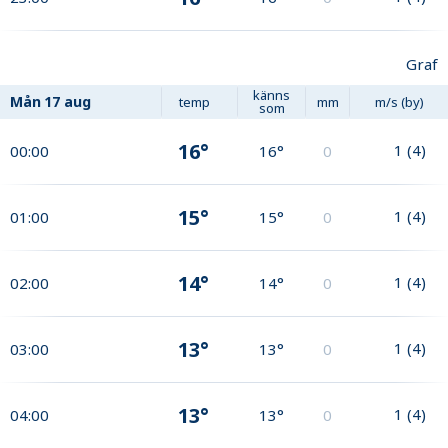
Graf
känns
Mån
17 aug
temp
mm
m/s (by)
som
16°
1
(
4
)
00:00
16°
0
15°
1
(
4
)
01:00
15°
0
14°
1
(
4
)
02:00
14°
0
13°
1
(
4
)
03:00
13°
0
13°
1
(
4
)
04:00
13°
0