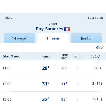
Start
Spara plats
Väder
Puy-Sanieres
14 dagar
Timmar
Jämför
Graf
känns
Idag
9 aug
temp
mm
m/s (by)
som
28°
2
(
9
)
11:00
28°
0
31°
3
(
11
)
12:00
31°
0
32°
3
(
13
)
13:00
32°
0