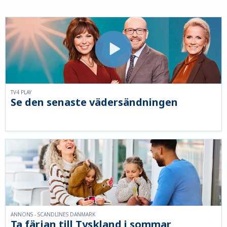
TV4 PLAY
Se den senaste vädersändningen
ANNONS - SCANDLINES DANMARK
Ta färjan till Tyskland i sommar