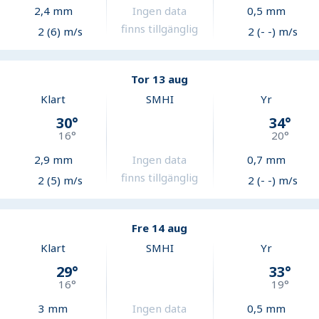
2,4
mm
Ingen data
0,5
mm
finns tillgänglig
2 (6) m/s
2 (- -) m/s
Tor 13 aug
Klart
SMHI
Yr
30
°
34
°
16
°
20
°
2,9
mm
Ingen data
0,7
mm
finns tillgänglig
2 (5) m/s
2 (- -) m/s
Fre 14 aug
Klart
SMHI
Yr
29
°
33
°
16
°
19
°
3
mm
Ingen data
0,5
mm