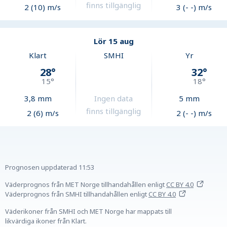
finns tillgänglig
2 (10) m/s
3 (- -) m/s
Lör 15 aug
Klart
SMHI
Yr
28
°
32
°
15
°
18
°
3,8
mm
Ingen data
5
mm
finns tillgänglig
2 (6) m/s
2 (- -) m/s
Prognosen uppdaterad
11:53
Väderprognos från MET Norge tillhandahållen
enligt
CC BY 4.0
Väderprognos från SMHI tillhandahållen
enligt
CC BY 4.0
Väderikoner från SMHI och MET Norge har mappats till
likvärdiga ikoner från Klart.