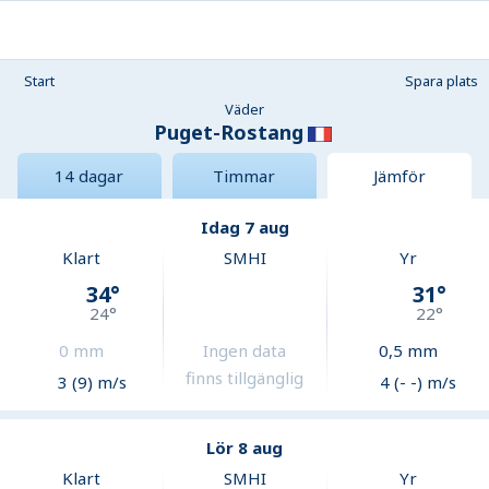
Start
Spara plats
Väder
Puget-Rostang
14 dagar
Timmar
Jämför
Idag 7 aug
Klart
SMHI
Yr
34
°
31
°
24
°
22
°
0
mm
Ingen data
0,5
mm
finns tillgänglig
3 (9) m/s
4 (- -) m/s
Lör 8 aug
Klart
SMHI
Yr