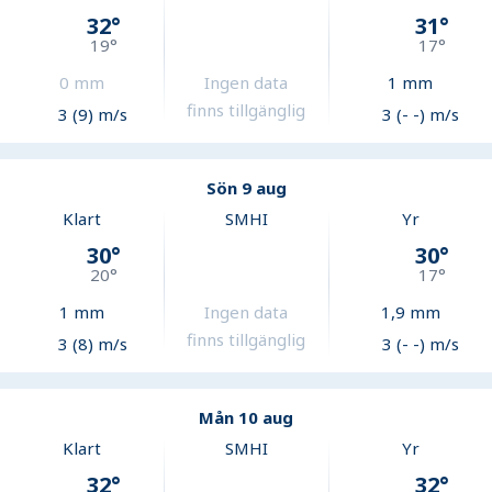
32
°
31
°
19
°
17
°
0
mm
Ingen data
1
mm
finns tillgänglig
3 (9) m/s
3 (- -) m/s
Sön 9 aug
Klart
SMHI
Yr
30
°
30
°
20
°
17
°
1
mm
Ingen data
1,9
mm
finns tillgänglig
3 (8) m/s
3 (- -) m/s
Mån 10 aug
Klart
SMHI
Yr
32
°
32
°