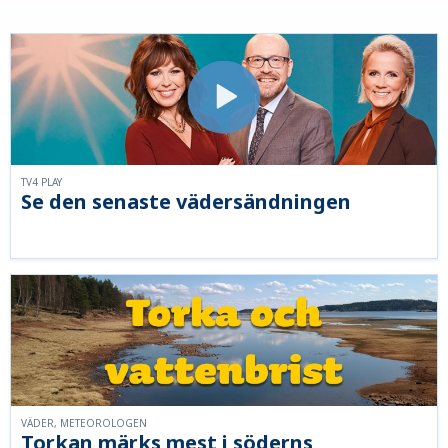
TV4 PLAY
Se den senaste vädersändningen
VÄDER, METEOROLOGEN
Torkan märks mest i söderns