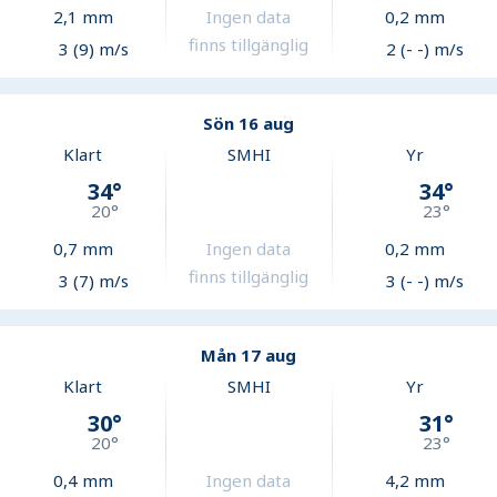
2,1
mm
Ingen data
0,2
mm
finns tillgänglig
3 (9) m/s
2 (- -) m/s
Sön 16 aug
Klart
SMHI
Yr
34
°
34
°
20
°
23
°
0,7
mm
Ingen data
0,2
mm
finns tillgänglig
3 (7) m/s
3 (- -) m/s
Mån 17 aug
Klart
SMHI
Yr
30
°
31
°
20
°
23
°
0,4
mm
Ingen data
4,2
mm