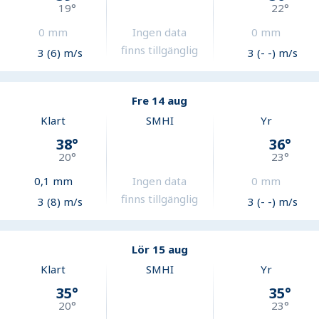
19
°
22
°
0
mm
Ingen data
0
mm
finns tillgänglig
3 (6) m/s
3 (- -) m/s
Fre 14 aug
Klart
SMHI
Yr
38
°
36
°
20
°
23
°
0,1
mm
Ingen data
0
mm
finns tillgänglig
3 (8) m/s
3 (- -) m/s
Lör 15 aug
Klart
SMHI
Yr
35
°
35
°
20
°
23
°