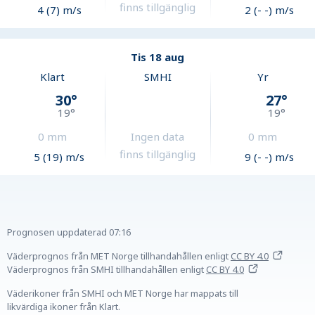
finns tillgänglig
4 (7) m/s
2 (- -) m/s
Tis 18 aug
Klart
SMHI
Yr
30
°
27
°
19
°
19
°
0
mm
Ingen data
0
mm
finns tillgänglig
5 (19) m/s
9 (- -) m/s
Prognosen uppdaterad
07:16
Väderprognos från MET Norge tillhandahållen
enligt
CC BY 4.0
Väderprognos från SMHI tillhandahållen
enligt
CC BY 4.0
Väderikoner från SMHI och MET Norge har mappats till
likvärdiga ikoner från Klart.