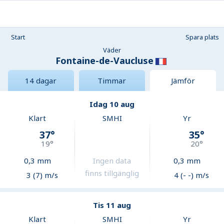
Start
Spara plats
Väder
Fontaine-de-Vaucluse
14 dagar
Timmar
Jämför
Idag 10 aug
Klart
SMHI
Yr
37
°
35
°
19
°
20
°
0,3
mm
Ingen data
0,3
mm
finns tillgänglig
3 (7) m/s
4 (- -) m/s
Tis 11 aug
Klart
SMHI
Yr