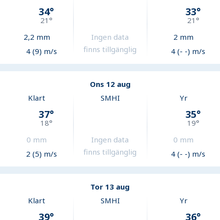
34
°
33
°
21
°
21
°
2,2
mm
Ingen data
2
mm
finns tillgänglig
4 (9) m/s
4 (- -) m/s
Ons 12 aug
Klart
SMHI
Yr
37
°
35
°
18
°
19
°
0
mm
Ingen data
0
mm
finns tillgänglig
2 (5) m/s
4 (- -) m/s
Tor 13 aug
Klart
SMHI
Yr
39
°
36
°