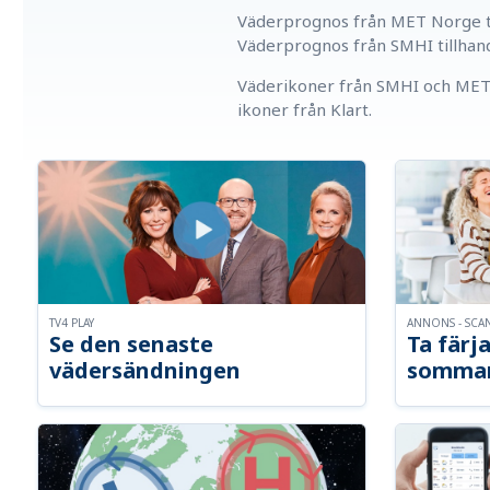
Väderprognos från MET Norge ti
Väderprognos från SMHI tillhan
Väderikoner från SMHI och MET 
ikoner från Klart.
TV4 PLAY
ANNONS - SCA
Se den senaste
Ta färja
vädersändningen
somma