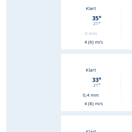
Klart
35
°
21
°
0
mm
4 (6) m/s
Klart
33
°
21
°
0,4
mm
4 (8) m/s
Klart