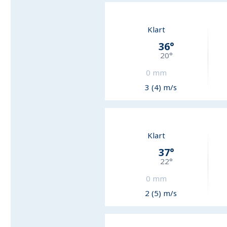
Klart
36
°
20
°
0
mm
3 (4) m/s
Klart
37
°
22
°
0
mm
2 (5) m/s