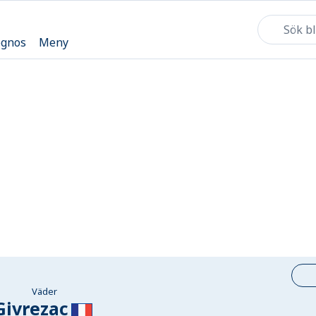
ognos
Meny
Väder
Givrezac