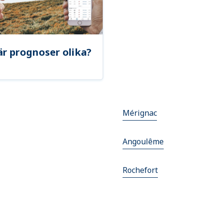
är prognoser olika?
Mérignac
Angoulême
Rochefort