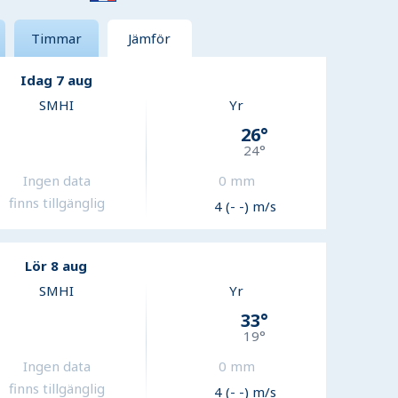
Timmar
Jämför
Idag 7 aug
SMHI
Yr
26
°
24
°
Ingen data
0
mm
finns tillgänglig
4 (- -) m/s
Lör 8 aug
SMHI
Yr
33
°
19
°
Ingen data
0
mm
finns tillgänglig
4 (- -) m/s