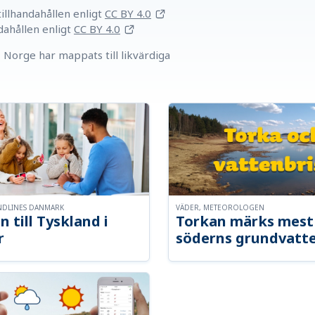
llhandahållen
enligt
CC BY 4.0
dahållen
enligt
CC BY 4.0
Norge har mappats till likvärdiga
NDLINES DANMARK
VÄDER, METEOROLOGEN
n till Tyskland i
Torkan märks mest 
r
söderns grundvatt