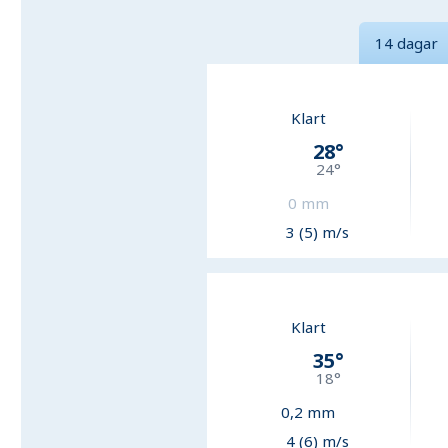
14 dagar
Klart
28
°
24
°
0
mm
3 (5) m/s
Klart
35
°
18
°
0,2
mm
4 (6) m/s