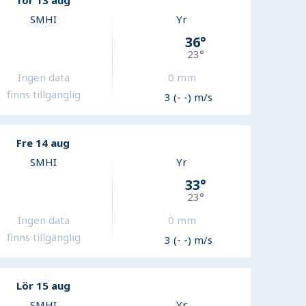
Tor 13 aug
SMHI
Yr
36
°
23
°
Ingen data
0
mm
finns tillgänglig
3 (- -) m/s
Fre 14 aug
SMHI
Yr
33
°
23
°
Ingen data
0
mm
finns tillgänglig
3 (- -) m/s
Lör 15 aug
SMHI
Yr