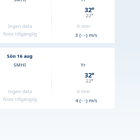
32
°
22
°
Ingen data
0
mm
finns tillgänglig
3 (- -) m/s
Sön 16 aug
SMHI
Yr
32
°
22
°
Ingen data
0
mm
finns tillgänglig
4 (- -) m/s