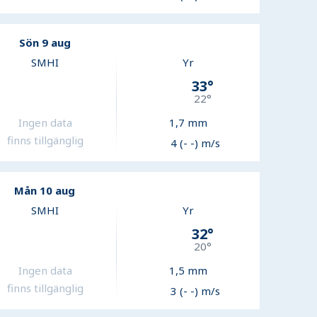
Sön 9 aug
SMHI
Yr
33
°
22
°
Ingen data
1,7
mm
finns tillgänglig
4 (- -) m/s
Mån 10 aug
SMHI
Yr
32
°
20
°
Ingen data
1,5
mm
finns tillgänglig
3 (- -) m/s