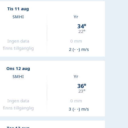
Tis 11 aug
SMHI
Yr
34
°
22
°
Ingen data
0
mm
finns tillgänglig
2 (- -) m/s
Ons 12 aug
SMHI
Yr
36
°
23
°
Ingen data
0
mm
finns tillgänglig
3 (- -) m/s