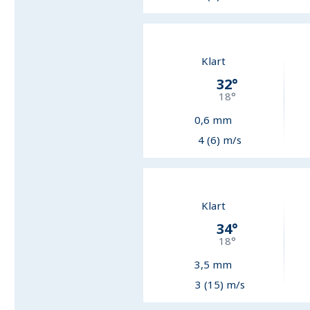
Klart
32
°
18
°
0,6
mm
4 (6) m/s
Klart
34
°
18
°
3,5
mm
3 (15) m/s