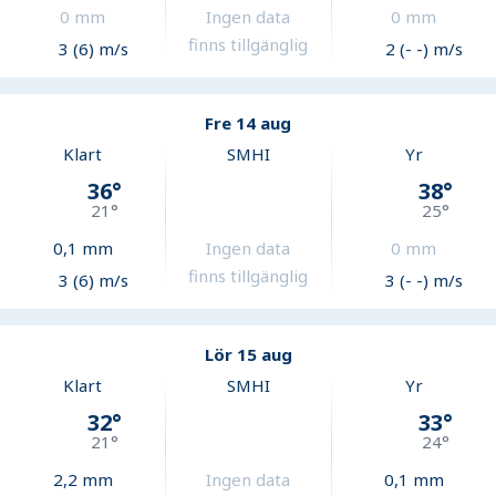
0
mm
Ingen data
0
mm
finns tillgänglig
3 (6) m/s
2 (- -) m/s
Fre 14 aug
Klart
SMHI
Yr
36
°
38
°
21
°
25
°
0,1
mm
Ingen data
0
mm
finns tillgänglig
3 (6) m/s
3 (- -) m/s
Lör 15 aug
Klart
SMHI
Yr
32
°
33
°
21
°
24
°
2,2
mm
Ingen data
0,1
mm