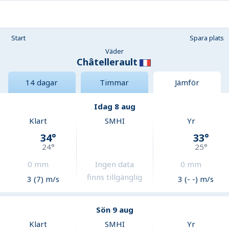
Start
Spara plats
Väder
Châtellerault
14 dagar
Timmar
Jämför
Idag 8 aug
Klart
SMHI
Yr
34
°
33
°
24
°
25
°
0
mm
Ingen data
0
mm
finns tillgänglig
3 (7) m/s
3 (- -) m/s
Sön 9 aug
Klart
SMHI
Yr