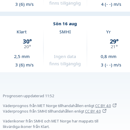
finns tillgänglig
3 (6) m/s
4 (- -) m/s
Sön 16 aug
Klart
SMHI
Yr
30
°
29
°
20
°
21
°
2,5
mm
Ingen data
0,8
mm
finns tillgänglig
3 (6) m/s
3 (- -) m/s
Prognosen uppdaterad
11:52
Väderprognos från MET Norge tillhandahållen
enligt
CC BY 4.0
Väderprognos från SMHI tillhandahållen
enligt
CC BY 4.0
Väderikoner från SMHI och MET Norge har mappats till
likvärdiga ikoner från Klart.