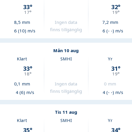
33
°
32
°
17
°
19
°
8,5
mm
Ingen data
7,2
mm
finns tillgänglig
6 (10) m/s
6 (- -) m/s
Mån 10 aug
Klart
SMHI
Yr
33
°
31
°
18
°
19
°
0,1
mm
Ingen data
0
mm
finns tillgänglig
4 (6) m/s
4 (- -) m/s
Tis 11 aug
Klart
SMHI
Yr
35
°
34
°