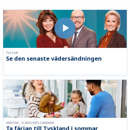
TV4 PLAY
Se den senaste vädersändningen
ANNONS - SCANDLINES DANMARK
Ta färjan till Tyskland i sommar