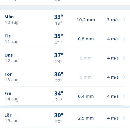
33°
Mån
10,2
mm
3
m/s
10 aug
19°
35°
Tis
0,8
mm
4
m/s
11 aug
21°
37°
Ons
0
mm
4
m/s
12 aug
24°
36°
Tor
0
mm
4
m/s
13 aug
22°
34°
Fre
0,4
mm
4
m/s
14 aug
21°
30°
Lör
2,5
mm
4
m/s
15 aug
20°