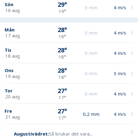
29°
Sön
0
mm
4
m/s
16 aug
19°
28°
Mån
0
mm
4
m/s
17 aug
18°
28°
Tis
0
mm
4
m/s
18 aug
18°
28°
Ons
0
mm
3
m/s
19 aug
18°
27°
Tor
0
mm
4
m/s
20 aug
17°
27°
Fre
0,2
mm
4
m/s
21 aug
17°
Augustivädret:
Så brukar det vara...