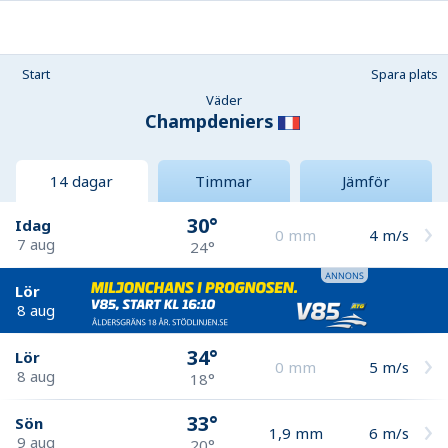
Start
Spara plats
Väder
Champdeniers
14 dagar
Timmar
Jämför
30°
Idag
0
mm
4
m/s
7 aug
24°
Lör
8 aug
34°
Lör
0
mm
5
m/s
8 aug
18°
33°
Sön
1,9
mm
6
m/s
9 aug
20°