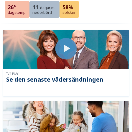
26°
11
58%
dagar m.
dagstemp
nederbörd
solsken
TV4 PLAY
Se den senaste vädersändningen