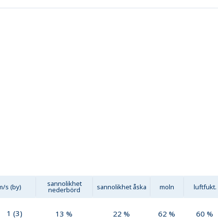
sannolikhet
m/s (by)
sannolikhet åska
moln
luftfukt.
nederbörd
1
(
3
)
13
%
22
%
62
%
60
%