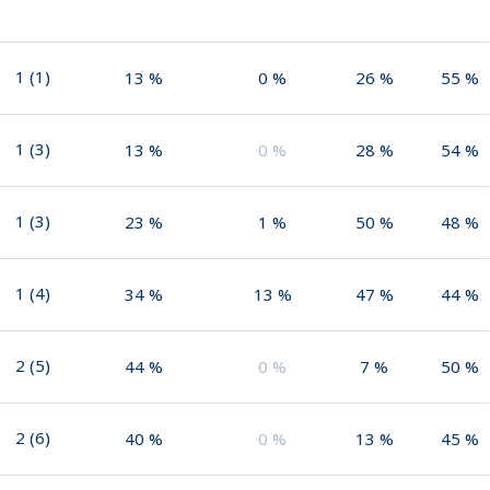
1
(
1
)
13
%
0
%
26
%
55
%
1
(
3
)
13
%
0
%
28
%
54
%
1
(
3
)
23
%
1
%
50
%
48
%
1
(
4
)
34
%
13
%
47
%
44
%
2
(
5
)
44
%
0
%
7
%
50
%
2
(
6
)
40
%
0
%
13
%
45
%