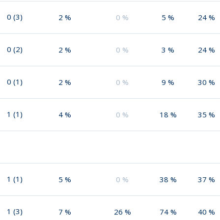
0
(
3
)
2
%
0
%
5
%
24
%
0
(
2
)
2
%
0
%
3
%
24
%
0
(
1
)
2
%
0
%
9
%
30
%
1
(
1
)
4
%
0
%
18
%
35
%
1
(
1
)
5
%
0
%
38
%
37
%
1
(
3
)
7
%
26
%
74
%
40
%