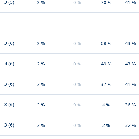
3
(
5
)
2
%
0
%
70
%
41
%
3
(
6
)
2
%
0
%
68
%
43
%
4
(
6
)
2
%
0
%
49
%
43
%
3
(
6
)
2
%
0
%
37
%
41
%
3
(
6
)
2
%
0
%
4
%
36
%
3
(
6
)
2
%
0
%
2
%
32
%