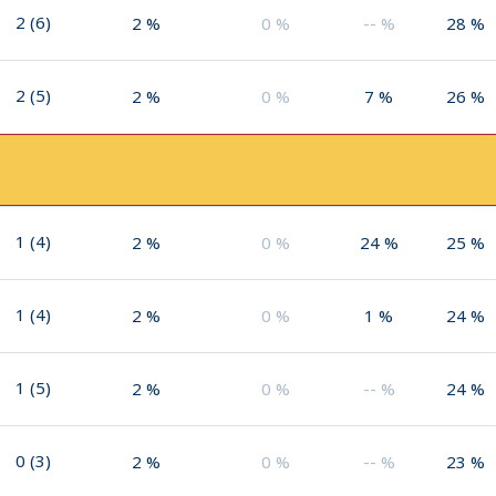
2
(
6
)
2
%
0
%
--
%
28
%
2
(
5
)
2
%
0
%
7
%
26
%
1
(
4
)
2
%
0
%
24
%
25
%
1
(
4
)
2
%
0
%
1
%
24
%
1
(
5
)
2
%
0
%
--
%
24
%
0
(
3
)
2
%
0
%
--
%
23
%