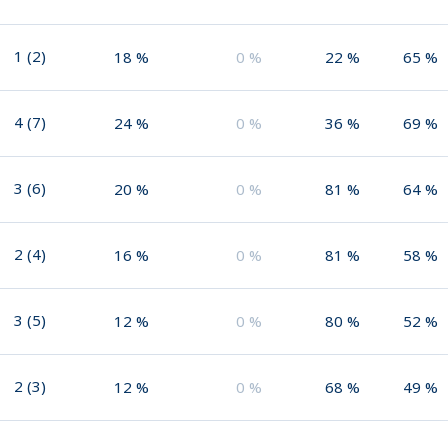
1
(
2
)
18
%
0
%
22
%
65
%
4
(
7
)
24
%
0
%
36
%
69
%
3
(
6
)
20
%
0
%
81
%
64
%
2
(
4
)
16
%
0
%
81
%
58
%
3
(
5
)
12
%
0
%
80
%
52
%
2
(
3
)
12
%
0
%
68
%
49
%