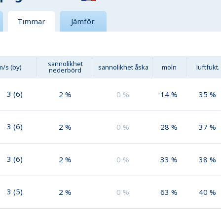
Timmar
Jämför
sannolikhet
m/s (by)
sannolikhet åska
moln
luftfukt.
nederbörd
3
(
6
)
2
%
0
%
14
%
35
%
3
(
6
)
2
%
0
%
28
%
37
%
3
(
6
)
2
%
0
%
33
%
38
%
3
(
5
)
2
%
0
%
63
%
40
%