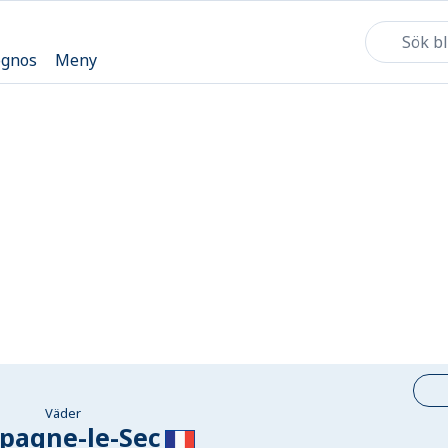
ognos
Meny
Väder
pagne-le-Sec