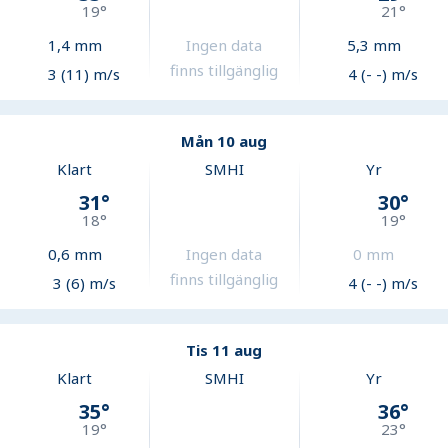
19
°
21
°
1,4
mm
Ingen data
5,3
mm
finns tillgänglig
3 (11) m/s
4 (- -) m/s
Mån 10 aug
Klart
SMHI
Yr
31
°
30
°
18
°
19
°
0,6
mm
Ingen data
0
mm
finns tillgänglig
3 (6) m/s
4 (- -) m/s
Tis 11 aug
Klart
SMHI
Yr
35
°
36
°
19
°
23
°