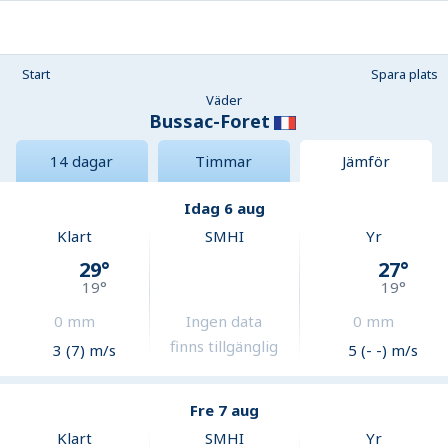
Start
Spara plats
Väder
Bussac-Foret
14 dagar
Timmar
Jämför
Idag 6 aug
Klart
SMHI
Yr
29
°
27
°
19
°
19
°
0
mm
Ingen data
0
mm
finns tillgänglig
3 (7) m/s
5 (- -) m/s
Fre 7 aug
Klart
SMHI
Yr