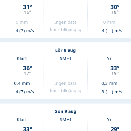
31
°
30
°
16
°
18
°
0
mm
Ingen data
0
mm
finns tillgänglig
4 (7) m/s
4 (- -) m/s
Lör 8 aug
Klart
SMHI
Yr
36
°
33
°
17
°
19
°
0,4
mm
Ingen data
0,3
mm
finns tillgänglig
4 (7) m/s
3 (- -) m/s
Sön 9 aug
Klart
SMHI
Yr
33
°
29
°