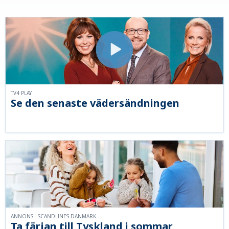
TV4 PLAY
Se den senaste vädersändningen
ANNONS - SCANDLINES DANMARK
Ta färjan till Tyskland i sommar