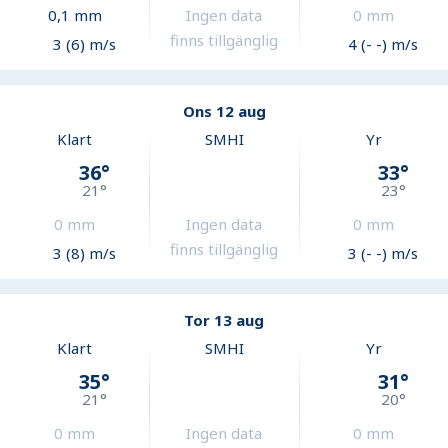
0,1
mm
Ingen data
0
mm
finns tillgänglig
3 (6) m/s
4 (- -) m/s
Ons 12 aug
Klart
SMHI
Yr
36
°
33
°
21
°
23
°
0
mm
Ingen data
0
mm
finns tillgänglig
3 (8) m/s
3 (- -) m/s
Tor 13 aug
Klart
SMHI
Yr
35
°
31
°
21
°
20
°
0
mm
Ingen data
0
mm