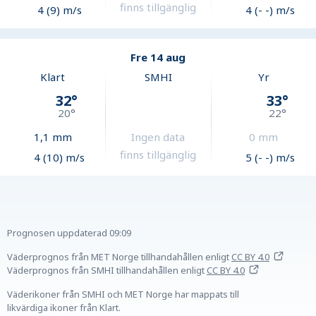
finns tillgänglig
4 (9) m/s
4 (- -) m/s
Fre 14 aug
Klart
SMHI
Yr
32
°
33
°
20
°
22
°
1,1
mm
Ingen data
0
mm
finns tillgänglig
4 (10) m/s
5 (- -) m/s
Prognosen uppdaterad
09:09
Väderprognos från MET Norge tillhandahållen
enligt
CC BY 4.0
Väderprognos från SMHI tillhandahållen
enligt
CC BY 4.0
Väderikoner från SMHI och MET Norge har mappats till
likvärdiga ikoner från Klart.