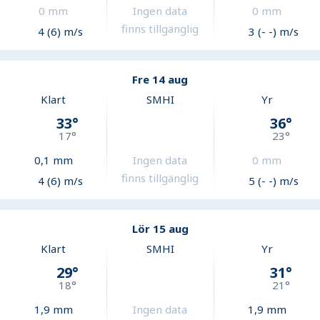
0
mm
Ingen data
0
mm
finns tillgänglig
4 (6) m/s
3 (- -) m/s
Fre 14 aug
Klart
SMHI
Yr
33
°
36
°
17
°
23
°
0,1
mm
Ingen data
0
mm
finns tillgänglig
4 (6) m/s
5 (- -) m/s
Lör 15 aug
Klart
SMHI
Yr
29
°
31
°
18
°
21
°
1,9
mm
Ingen data
1,9
mm