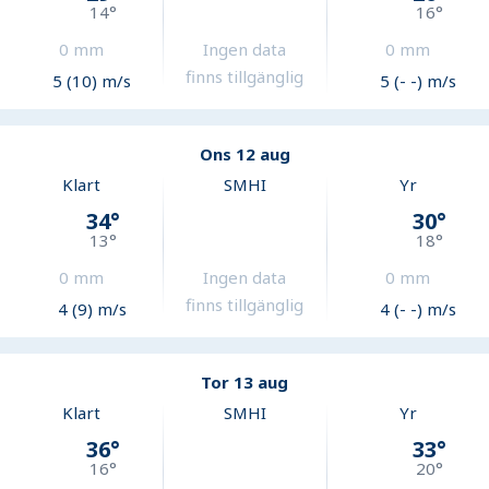
14
°
16
°
0
mm
Ingen data
0
mm
finns tillgänglig
5 (10) m/s
5 (- -) m/s
Ons 12 aug
Klart
SMHI
Yr
34
°
30
°
13
°
18
°
0
mm
Ingen data
0
mm
finns tillgänglig
4 (9) m/s
4 (- -) m/s
Tor 13 aug
Klart
SMHI
Yr
36
°
33
°
16
°
20
°