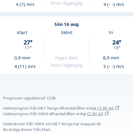
finns tillgänglig
4 (7) m/s
4 (- -) m/s
Sön 16 aug
Klart
SMHI
Yr
27
°
24
°
17
°
18
°
0,9
mm
Ingen data
8,9
mm
finns tillgänglig
4 (11) m/s
3 (- -) m/s
Prognosen uppdaterad
12:08
Väderprognos från MET Norge tillhandahållen
enligt
CC BY 4.0
Väderprognos från SMHI tillhandahållen
enligt
CC BY 4.0
Väderikoner från SMHI och MET Norge har mappats till
likvärdiga ikoner från Klart.