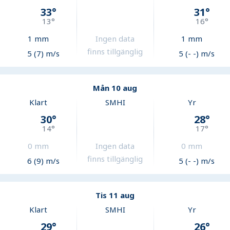
33
°
31
°
13
°
16
°
1
mm
Ingen data
1
mm
finns tillgänglig
5 (7) m/s
5 (- -) m/s
Mån 10 aug
Klart
SMHI
Yr
30
°
28
°
14
°
17
°
0
mm
Ingen data
0
mm
finns tillgänglig
6 (9) m/s
5 (- -) m/s
Tis 11 aug
Klart
SMHI
Yr
29
°
26
°