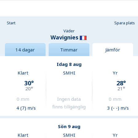
Start
Spara plats
Väder
Wavignies
14 dagar
Timmar
Jämför
Idag 8 aug
Klart
SMHI
Yr
30
°
28
°
20
°
21
°
0
mm
Ingen data
0
mm
finns tillgänglig
4 (7) m/s
3 (- -) m/s
Sön 9 aug
Klart
SMHI
Yr