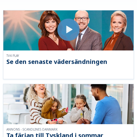
TV4 PLAY
Se den senaste vädersändningen
ANNONS - SCANDLINES DANMARK
Ta färjan till Tyskland i sommar