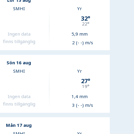
Lör 15 aug
SMHI
Yr
32
°
22
°
Ingen data
5,9
mm
finns tillgänglig
2 (- -) m/s
Sön 16 aug
SMHI
Yr
27
°
19
°
Ingen data
1,4
mm
finns tillgänglig
3 (- -) m/s
Mån 17 aug
SMHI
Yr