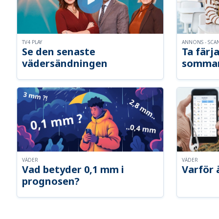
TV4 PLAY
ANNONS - SCA
Se den senaste
Ta färja
vädersändningen
somma
VÄDER
VÄDER
Vad betyder 0,1 mm i
Varför 
prognosen?