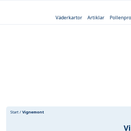
Väderkartor
Artiklar
Pollenpr
Start
Vignemont
V