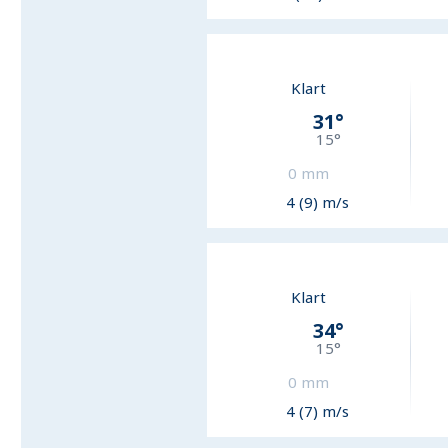
Klart
31
°
15
°
0
mm
4 (9) m/s
Klart
34
°
15
°
0
mm
4 (7) m/s