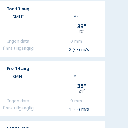
Tor 13 aug
SMHI
Yr
33
°
20
°
Ingen data
0
mm
finns tillgänglig
2 (- -) m/s
Fre 14 aug
SMHI
Yr
35
°
21
°
Ingen data
0
mm
finns tillgänglig
1 (- -) m/s