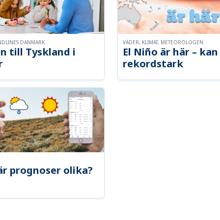
NDLINES DANMARK
VÄDER, KLIMAT, METEOROLOGEN
n till Tyskland i
El Niño är här – kan 
r
rekordstark
är prognoser olika?