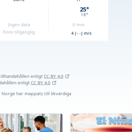
25
°
18
°
Ingen data
0
mm
finns tillgänglig
4 (- -) m/s
llhandahållen
enligt
CC BY 4.0
dahållen
enligt
CC BY 4.0
Norge har mappats till likvärdiga