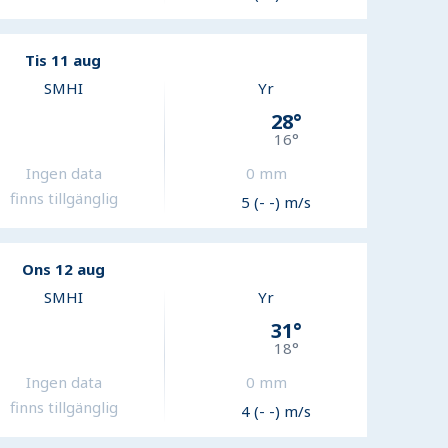
Tis 11 aug
SMHI
Yr
28
°
16
°
Ingen data
0
mm
finns tillgänglig
5 (- -) m/s
Ons 12 aug
SMHI
Yr
31
°
18
°
Ingen data
0
mm
finns tillgänglig
4 (- -) m/s