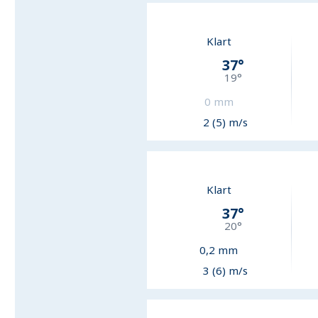
Klart
37
°
19
°
0
mm
2 (5) m/s
Klart
37
°
20
°
0,2
mm
3 (6) m/s