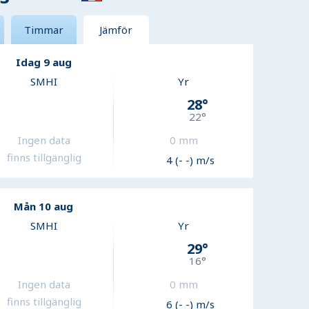
Timmar
Jämför
Idag 9 aug
SMHI
Yr
28
°
22
°
Ingen data
0
mm
finns tillgänglig
4 (- -) m/s
Mån 10 aug
SMHI
Yr
29
°
16
°
Ingen data
0
mm
finns tillgänglig
6 (- -) m/s