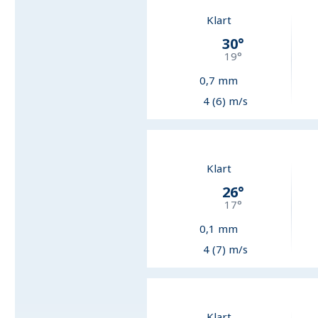
Klart
30
°
19
°
0,7
mm
4 (6) m/s
Klart
26
°
17
°
0,1
mm
4 (7) m/s
Klart