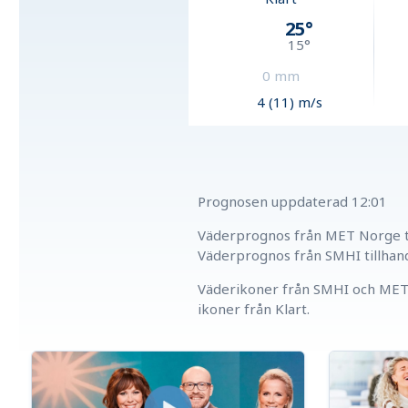
25
°
15
°
0
mm
4 (11) m/s
Prognosen uppdaterad
12:01
Väderprognos från MET Norge ti
Väderprognos från SMHI tillhan
Väderikoner från SMHI och MET 
ikoner från Klart.