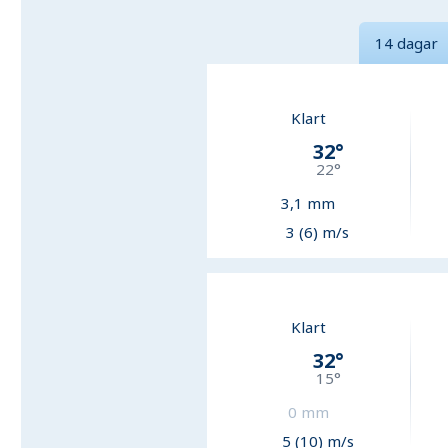
14 dagar
Klart
32
°
22
°
3,1
mm
3 (6) m/s
Klart
32
°
15
°
0
mm
5 (10) m/s