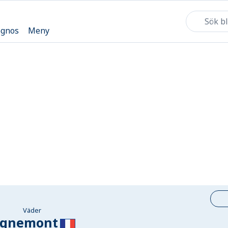
ognos
Meny
Väder
ignemont