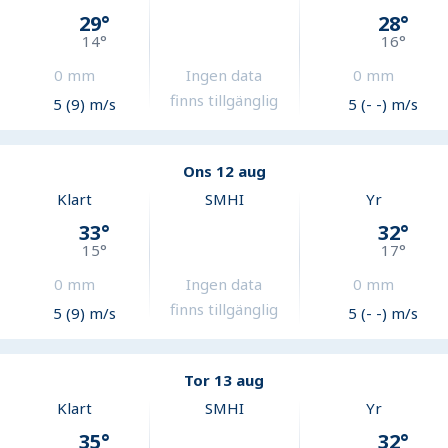
29
°
28
°
14
°
16
°
0
mm
Ingen data
0
mm
finns tillgänglig
5 (9) m/s
5 (- -) m/s
Ons 12 aug
Klart
SMHI
Yr
33
°
32
°
15
°
17
°
0
mm
Ingen data
0
mm
finns tillgänglig
5 (9) m/s
5 (- -) m/s
Tor 13 aug
Klart
SMHI
Yr
35
°
32
°