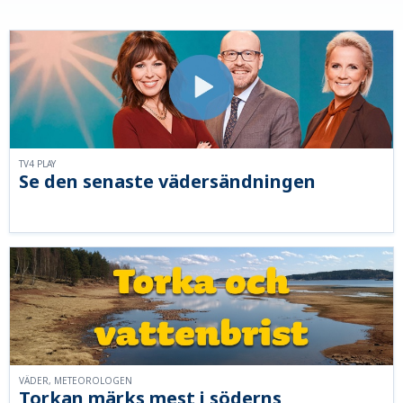
TV4 PLAY
Se den senaste vädersändningen
VÄDER, METEOROLOGEN
Torkan märks mest i söderns