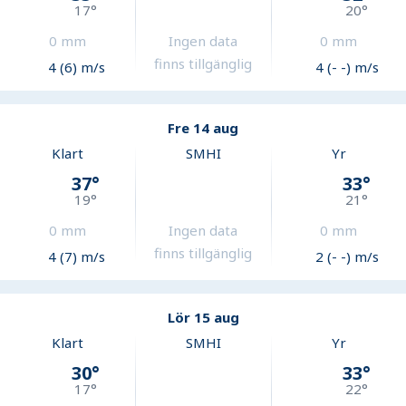
17
°
20
°
0
mm
Ingen data
0
mm
finns tillgänglig
4 (6) m/s
4 (- -) m/s
Fre 14 aug
Klart
SMHI
Yr
37
°
33
°
19
°
21
°
0
mm
Ingen data
0
mm
finns tillgänglig
4 (7) m/s
2 (- -) m/s
Lör 15 aug
Klart
SMHI
Yr
30
°
33
°
17
°
22
°