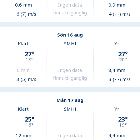
0,6
mm
Ingen data
0,9
mm
finns tillgänglig
6 (7) m/s
4 (- -) m/s
Sön 16 aug
Klart
SMHI
Yr
27
°
27
°
18
°
20
°
0
mm
Ingen data
8,4
mm
finns tillgänglig
3 (5) m/s
3 (- -) m/s
Mån 17 aug
Klart
SMHI
Yr
25
°
23
°
16
°
19
°
12
mm
Ingen data
4,4
mm