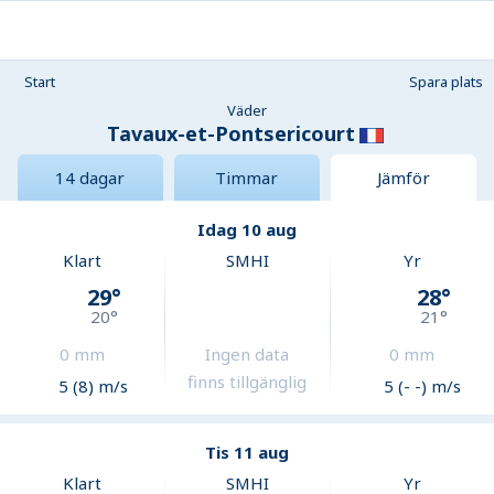
Start
Spara plats
Väder
Tavaux-et-Pontsericourt
14 dagar
Timmar
Jämför
Idag 10 aug
Klart
SMHI
Yr
29
°
28
°
20
°
21
°
0
mm
Ingen data
0
mm
finns tillgänglig
5 (8) m/s
5 (- -) m/s
Tis 11 aug
Klart
SMHI
Yr