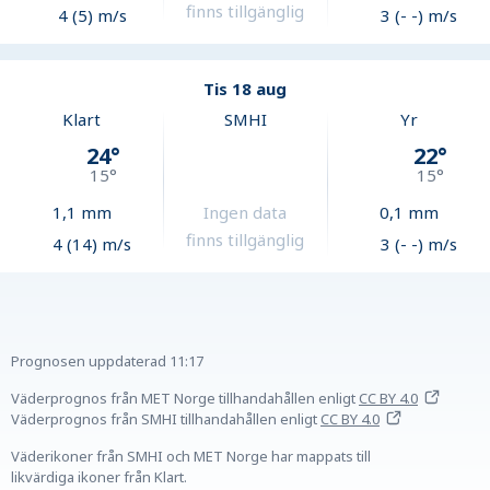
finns tillgänglig
4 (5) m/s
3 (- -) m/s
Tis 18 aug
Klart
SMHI
Yr
24
°
22
°
15
°
15
°
1,1
mm
Ingen data
0,1
mm
finns tillgänglig
4 (14) m/s
3 (- -) m/s
Prognosen uppdaterad
11:17
Väderprognos från MET Norge tillhandahållen
enligt
CC BY 4.0
Väderprognos från SMHI tillhandahållen
enligt
CC BY 4.0
Väderikoner från SMHI och MET Norge har mappats till
likvärdiga ikoner från Klart.