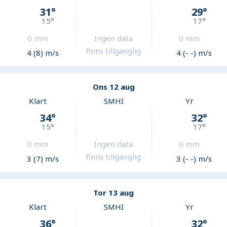
31
°
29
°
15
°
17
°
0
mm
Ingen data
0
mm
finns tillgänglig
4 (8) m/s
4 (- -) m/s
Ons 12 aug
Klart
SMHI
Yr
34
°
32
°
15
°
17
°
0
mm
Ingen data
0
mm
finns tillgänglig
3 (7) m/s
3 (- -) m/s
Tor 13 aug
Klart
SMHI
Yr
36
°
32
°