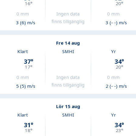
16
°
20
°
0
mm
Ingen data
0
mm
finns tillgänglig
3 (6) m/s
3 (- -) m/s
Fre 14 aug
Klart
SMHI
Yr
37
°
34
°
17
°
20
°
0
mm
Ingen data
0
mm
finns tillgänglig
5 (5) m/s
2 (- -) m/s
Lör 15 aug
Klart
SMHI
Yr
31
°
34
°
18
°
23
°