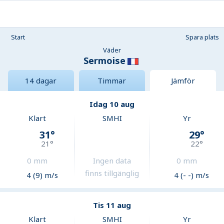
Start
Spara plats
Väder
Sermoise
14 dagar
Timmar
Jämför
Idag 10 aug
Klart
SMHI
Yr
31
°
29
°
21
°
22
°
0
mm
Ingen data
0
mm
finns tillgänglig
4 (9) m/s
4 (- -) m/s
Tis 11 aug
Klart
SMHI
Yr