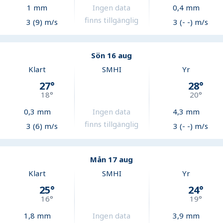
1
mm
Ingen data
0,4
mm
finns tillgänglig
3 (9) m/s
3 (- -) m/s
Sön 16 aug
Klart
SMHI
Yr
27
°
28
°
18
°
20
°
0,3
mm
Ingen data
4,3
mm
finns tillgänglig
3 (6) m/s
3 (- -) m/s
Mån 17 aug
Klart
SMHI
Yr
25
°
24
°
16
°
19
°
1,8
mm
Ingen data
3,9
mm