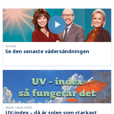
TV4 PLAY
Se den senaste vädersändningen
VÄDER, HÄLSA, FRITID
UV-index – då är solen som starkast