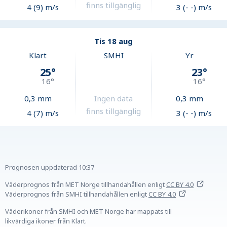
finns tillgänglig
4 (9) m/s
3 (- -) m/s
Tis 18 aug
Klart
SMHI
Yr
25
°
23
°
16
°
16
°
0,3
mm
Ingen data
0,3
mm
finns tillgänglig
4 (7) m/s
3 (- -) m/s
Prognosen uppdaterad
10:37
Väderprognos från MET Norge tillhandahållen
enligt
CC BY 4.0
Väderprognos från SMHI tillhandahållen
enligt
CC BY 4.0
Väderikoner från SMHI och MET Norge har mappats till
likvärdiga ikoner från Klart.