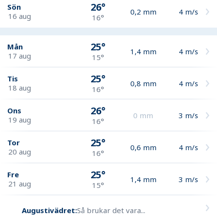
26°
Sön
0,2
mm
4
m/s
16 aug
16°
25°
Mån
1,4
mm
4
m/s
17 aug
15°
25°
Tis
0,8
mm
4
m/s
18 aug
16°
26°
Ons
0
mm
3
m/s
19 aug
16°
25°
Tor
0,6
mm
4
m/s
20 aug
16°
25°
Fre
1,4
mm
3
m/s
21 aug
15°
Augustivädret:
Så brukar det vara...