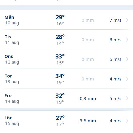
29°
Mån
0
mm
7
m/s
10 aug
16°
28°
Tis
0
mm
6
m/s
11 aug
14°
33°
Ons
0
mm
5
m/s
12 aug
15°
34°
Tor
0
mm
4
m/s
13 aug
19°
32°
Fre
0,3
mm
5
m/s
14 aug
19°
27°
Lör
3,8
mm
4
m/s
15 aug
17°