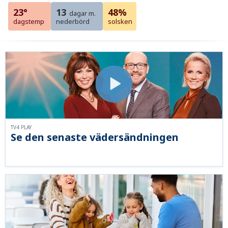
23°
13
48%
dagar m.
dagstemp
nederbörd
solsken
TV4 PLAY
Se den senaste vädersändningen