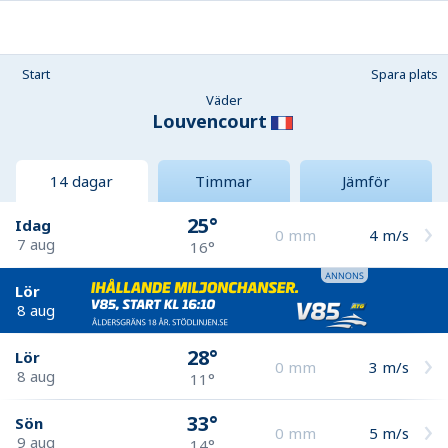
Start
Spara plats
Väder
Louvencourt
14 dagar
Timmar
Jämför
25°
Idag
0
mm
4
m/s
7 aug
16°
Lör
8 aug
28°
Lör
0
mm
3
m/s
8 aug
11°
33°
Sön
0
mm
5
m/s
9 aug
14°